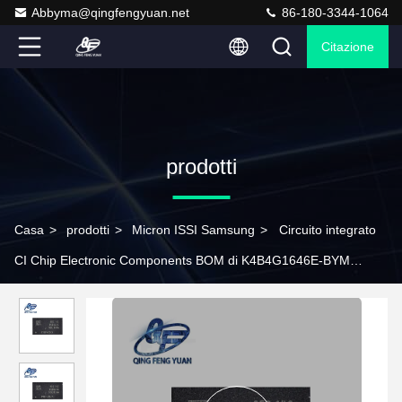
Abbyma@qingfengyuan.net
86-180-3344-1064
Citazione
prodotti
Casa
>
prodotti
>
Micron ISSI Samsung
>
Circuito integrato
CI Chip Electronic Components BOM di K4B4G1646E-BYM
K4B4G1646E-BYMA