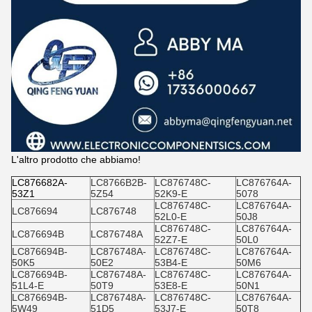
L'altro prodotto che abbiamo!
LC876682A-
LC8766B2B-
LC876748C-
LC876764A-
53Z1
5Z54
52K9-E
5078
LC876748C-
LC876764A-
LC876694
LC876748
52L0-E
50J8
LC876748C-
LC876764A-
LC876694B
LC876748A
52Z7-E
50L0
LC876694B-
LC876748A-
LC876748C-
LC876764A-
50K5
50E2
53B4-E
50M6
LC876694B-
LC876748A-
LC876748C-
LC876764A-
51L4-E
50T9
53E8-E
50N1
LC876694B-
LC876748A-
LC876748C-
LC876764A-
5W49
51D5
53J7-E
50T8