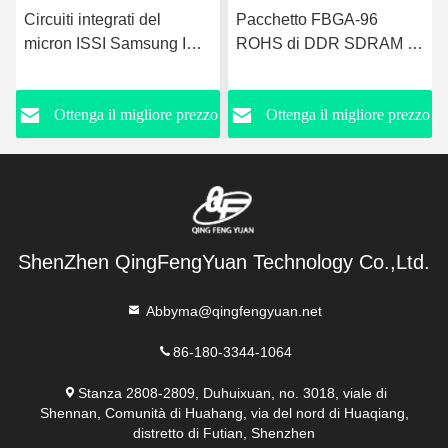
Pacchetto FBGA-96
Imballaggio del chip BOM
ROHS di DDR SDRAM di
MouseReel di memoria CI
K4B4G1646E-BYMA
di IS62WV51216BLL-
Samsung
55TLI
o
Ottenga il migliore prezzo
Ottenga il migliore prezzo
ShenZhen QingFengYuan Technology Co.,Ltd.
Abbyma@qingfengyuan.net
86-180-3344-1064
Stanza 2808-2809, Duhuixuan, no. 3018, viale di
Shennan, Comunità di Huahang, via del nord di Huaqiang,
distretto di Futian, Shenzhen