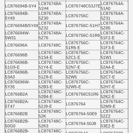
LC876748A-
LC876764A-
LC876694B-5Y4
LC876748C53J7E
51H4
51A0
LC876694B-
LC876748A-
LC876764A-
LC876756C
5Y49
5Z30
5Z31
LC876748A-
LC876764A-
LC876694B/5Y49
LC876756C-51H7
5Z32
5Z85
LC876694W-
LC876748A-
LC876764C-
LC876756C-51R6
5W31
5Z76
51F2-E
LC876756C-
LC876764C-
LC876696A
LC876748C
51R6-E
51F3-E
LC876748C-
LC876756C-
LC876764C-
LC876696B
51S4-E
52C1-E
51W1
LC876696B-
LC876748C-
LC876756C-
LC876764C-
51G9-E
51Y4-E
52N7-E
52A4-E
LC876696B-
LC876748C-
LC876756C-
LC876764C-
53A3
51Z8-E
52W5
52C7-E
LC876696W-
LC876748C-
LC876756C-
LC876764C-
5Y35
52B3-E
52W5-E
52H7-E
LC876748C-
LC876764C-
LC8766B2A
LC876756C51R6
52B4-E
52K2-E
LC8766B2A-
LC876748C-
LC876764C-
LC876764
5T47
52J9-E
52M9-E
LC876748C-
LC876764C-
LC8766B2B
LC876764-50E9
52K
52Z2
LC8766B2B-
LC876748C-
LC876764C-
LC876764-50J8
50G0
52K3
53E2-E
LC8766B2B-
LC876748C-