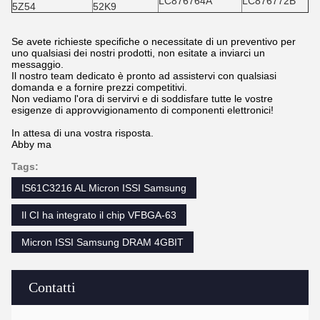
LC876764A
LC876772B
5Z54
52K9
Se avete richieste specifiche o necessitate di un preventivo per
uno qualsiasi dei nostri prodotti, non esitate a inviarci un
messaggio.
Il nostro team dedicato è pronto ad assistervi con qualsiasi
domanda e a fornire prezzi competitivi.
Non vediamo l'ora di servirvi e di soddisfare tutte le vostre
esigenze di approvvigionamento di componenti elettronici!
In attesa di una vostra risposta.
Abby ma
Tags:
IS61C3216 AL Micron ISSI Samsung
Il CI ha integrato il chip VFBGA-63
Micron ISSI Samsung DRAM 4GBIT
Contatti