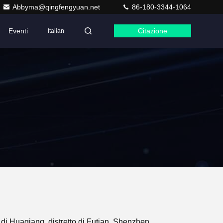
Abbyma@qingfengyuan.net
86-180-3344-1064
Eventi
Citazione
Italian
di Huaqiang, distretto di Futian, Shenzhen