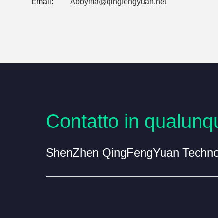
Email:
Abbyma@qingfengyuan.net