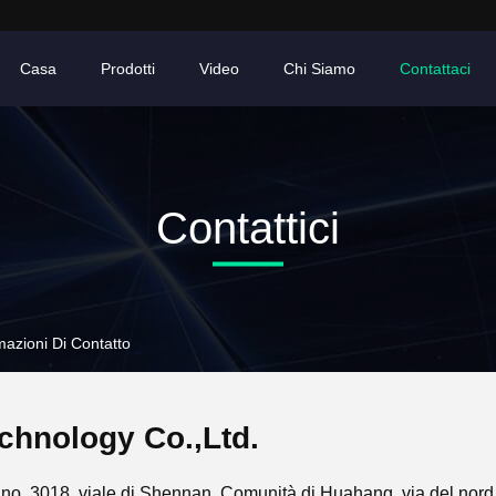
Casa
Prodotti
Video
Chi Siamo
Contattaci
Contattici
azioni Di Contatto
hnology Co.,Ltd.
o. 3018, viale di Shennan, Comunità di Huahang, via del nord 