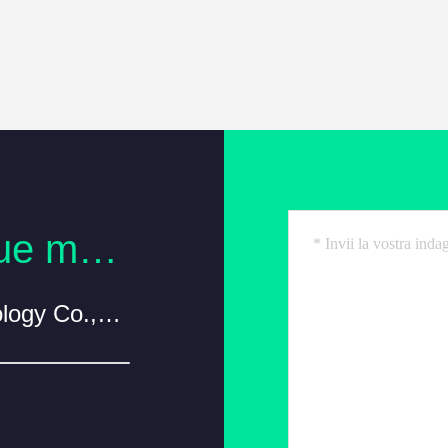
Contatto in qualunque momento
ShenZhen QingFengYuan Technology Co.,Ltd.