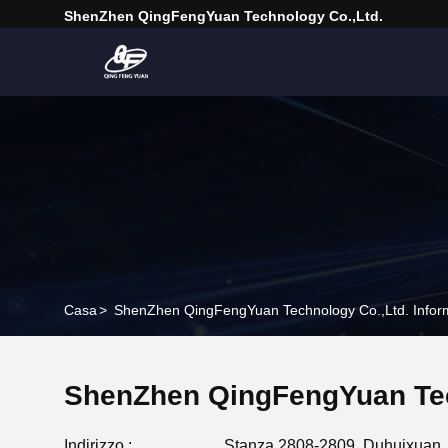
ShenZhen QingFengYuan Technology Co.,Ltd.
Casa
>
ShenZhen QingFengYuan Technology Co.,Ltd. Inform
ShenZhen QingFengYuan Tec
Indirizzo :
Stanza 2808-2809, Duhuixuan, n