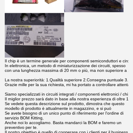
Il chip è un termine generale per componenti semiconduttori e circuiti 
In elettronica, un metodo di miniaturizzazione dei circuiti, spesso

con una lunghezza massima di 20 mm o più, ma non superiore a 2
La nostra superiorità: 1.Qualità superiore 2.Consegna puntuale 3.Migl
Grazie mille per la sua richiesta, mi ha portato a controllare attentam
Siamo specializzati in circuiti integrati / componenti elettronici / chip 
Il miglior prezzo sarà dato in base alla nostra esperienza di oltre 10 
Se vedete questa descrizione sul prodotto, dimostra che questo
modello di prodotto è attualmente in magazzino, e si può
Se avete bisogno di un unico punto di riferimento per l'ordine di
servizio BOM Kitting,
Anche noi lo accogliamo. Basta mandarci la BOM e faremo un
preventivo per te.
Il nostro obiettivo è quello di cooperare con i clienti per il business