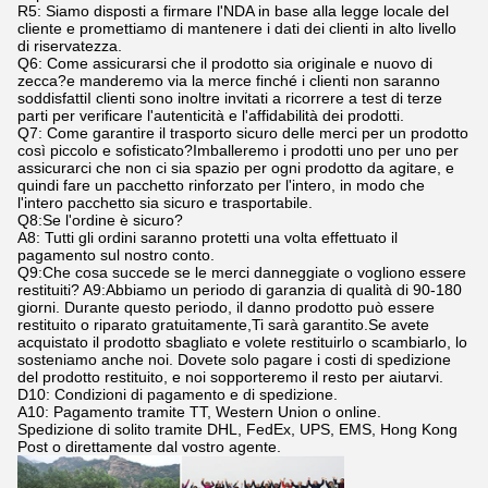
R5: Siamo disposti a firmare l'NDA in base alla legge locale del
cliente e promettiamo di mantenere i dati dei clienti in alto livello
di riservatezza.
Q6: Come assicurarsi che il prodotto sia originale e nuovo di
zecca?e manderemo via la merce finché i clienti non saranno
soddisfattiI clienti sono inoltre invitati a ricorrere a test di terze
parti per verificare l'autenticità e l'affidabilità dei prodotti.
Q7: Come garantire il trasporto sicuro delle merci per un prodotto
così piccolo e sofisticato?Imballeremo i prodotti uno per uno per
assicurarci che non ci sia spazio per ogni prodotto da agitare, e
quindi fare un pacchetto rinforzato per l'intero, in modo che
l'intero pacchetto sia sicuro e trasportabile.
Q8:Se l'ordine è sicuro?
A8: Tutti gli ordini saranno protetti una volta effettuato il
pagamento sul nostro conto.
Q9:Che cosa succede se le merci danneggiate o vogliono essere
restituiti? A9:Abbiamo un periodo di garanzia di qualità di 90-180
giorni. Durante questo periodo, il danno prodotto può essere
restituito o riparato gratuitamente,Ti sarà garantito.Se avete
acquistato il prodotto sbagliato e volete restituirlo o scambiarlo, lo
sosteniamo anche noi. Dovete solo pagare i costi di spedizione
del prodotto restituito, e noi sopporteremo il resto per aiutarvi.
D10: Condizioni di pagamento e di spedizione.
A10: Pagamento tramite TT, Western Union o online.
Spedizione di solito tramite DHL, FedEx, UPS, EMS, Hong Kong
Post o direttamente dal vostro agente.