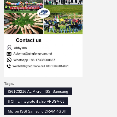
Tags:
IS61C3216 AL Micron ISSI Samsung
Il CI ha integrato il chip VFBGA-63
Micron ISSI Samsung DRAM 4GBIT