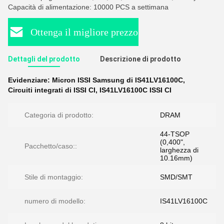
Capacità di alimentazione: 10000 PCS a settimana
Ottenga il migliore prezzo
Dettagli del prodotto
Descrizione di prodotto
Evidenziare:
Micron ISSI Samsung di IS41LV16100C
,
Circuiti integrati di ISSI CI
,
IS41LV16100C ISSI CI
Categoria di prodotto:
DRAM
44-TSOP
(0,400",
Pacchetto/caso::
larghezza di
10.16mm)
Stile di montaggio:
SMD/SMT
numero di modello:
IS41LV16100C