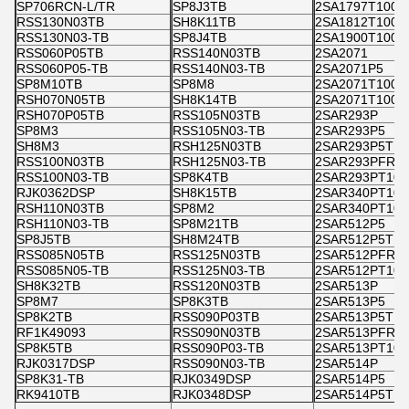
SP706RCN-L/TR
SP8J3TB
2SA1797T100Q
RSS130N03TB
SH8K11TB
2SA1812T100Q
RSS130N03-TB
SP8J4TB
2SA1900T100Q
RSS060P05TB
RSS140N03TB
2SA2071
RSS060P05-TB
RSS140N03-TB
2SA2071P5
SP8M10TB
SP8M8
2SA2071T100Q
RSH070N05TB
SH8K14TB
2SA2071T100R
RSH070P05TB
RSS105N03TB
2SAR293P
SP8M3
RSS105N03-TB
2SAR293P5
SH8M3
RSH125N03TB
2SAR293P5T10
RSS100N03TB
RSH125N03-TB
2SAR293PFRA
RSS100N03-TB
SP8K4TB
2SAR293PT100
RJK0362DSP
SH8K15TB
2SAR340PT100
RSH110N03TB
SP8M2
2SAR340PT10
RSH110N03-TB
SP8M21TB
2SAR512P5
SP8J5TB
SH8M24TB
2SAR512P5T10
RSS085N05TB
RSS125N03TB
2SAR512PFRA
RSS085N05-TB
RSS125N03-TB
2SAR512PT100
SH8K32TB
RSS120N03TB
2SAR513P
SP8M7
SP8K3TB
2SAR513P5
SP8K2TB
RSS090P03TB
2SAR513P5T10
RF1K49093
RSS090N03TB
2SAR513PFRA
SP8K5TB
RSS090P03-TB
2SAR513PT100
RJK0317DSP
RSS090N03-TB
2SAR514P
SP8K31-TB
RJK0349DSP
2SAR514P5
RK9410TB
RJK0348DSP
2SAR514P5T10