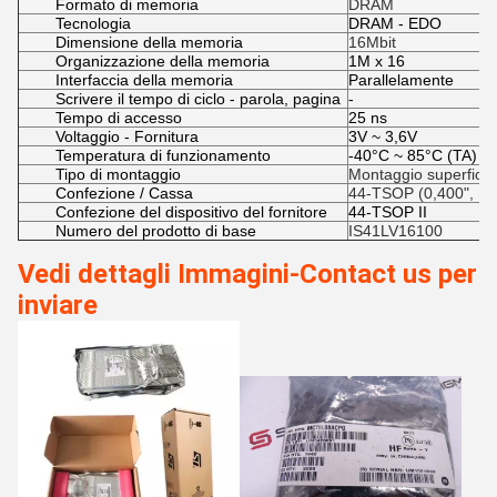
Formato di memoria
DRAM
Tecnologia
DRAM - EDO
Dimensione della memoria
16Mbit
Organizzazione della memoria
1M x 16
Interfaccia della memoria
Parallelamente
Scrivere il tempo di ciclo - parola, pagina
-
Tempo di accesso
25 ns
Voltaggio - Fornitura
3V ~ 3,6V
Temperatura di funzionamento
-40°C ~ 85°C (TA)
Tipo di montaggio
Montaggio superficia
Confezione / Cassa
44-TSOP (0,400", 10
Confezione del dispositivo del fornitore
44-TSOP II
Numero del prodotto di base
IS41LV16100
Vedi dettagli Immagini-Contact us per
inviare