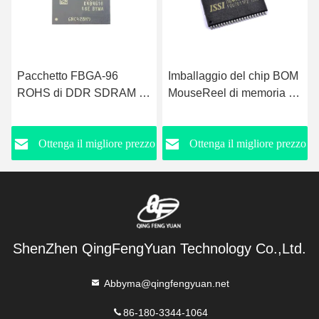
Imballaggio del chip BOM
Il micron ISSI Samsung CI
MouseReel di memoria CI
di MT40A1G16KD-062E
di IS62WV51216BLL-
ha integrato il chip
55TLI
VFBGA-63
o
Ottenga il migliore prezzo
Ottenga il migliore prezzo
ShenZhen QingFengYuan Technology Co.,Ltd.
Abbyma@qingfengyuan.net
86-180-3344-1064