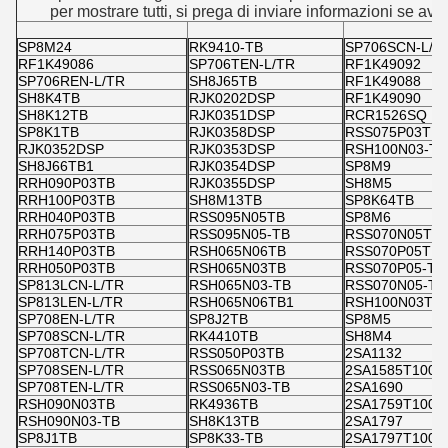
per mostrare tutti, si prega di inviare informazioni se av
SP8M24
RK9410-TB
SP706SCN-L/T
RF1K49086
SP706TEN-L/TR
RF1K49092
SP706REN-L/TR
SH8J65TB
RF1K49088
SH8K4TB
RJK0202DSP
RF1K49090
SH8K12TB
RJK0351DSP
RCR1526SQ
SP8K1TB
RJK0358DSP
RSS075P03TB
RJK0352DSP
RJK0353DSP
RSH100N03-TB
SH8J66TB1
RJK0354DSP
SP8M9
RRH090P03TB
RJK0355DSP
SH8M5
RRH100P03TB
SH8M13TB
SP8K64TB
RRH040P03TB
RSS095N05TB
SP8M6
RRH075P03TB
RSS095N05-TB
RSS070N05TB
RRH140P03TB
RSH065N06TB
RSS070P05TB
RRH050P03TB
RSH065N03TB
RSS070P05-TB
SP813LCN-L/TR
RSH065N03-TB
RSS070N05-TB
SP813LEN-L/TR
RSH065N06TB1
RSH100N03TB
SP708EN-L/TR
SP8J2TB
SP8M5
SP708SCN-L/TR
RK4410TB
SH8M4
SP708TCN-L/TR
RSS050P03TB
2SA1132
SP708SEN-L/TR
RSS065N03TB
2SA1585T100
SP708TEN-L/TR
RSS065N03-TB
2SA1690
RSH090N03TB
RK4936TB
2SA1759T100P
RSH090N03-TB
SH8K13TB
2SA1797
SP8J1TB
SP8K33-TB
2SA1797T100P