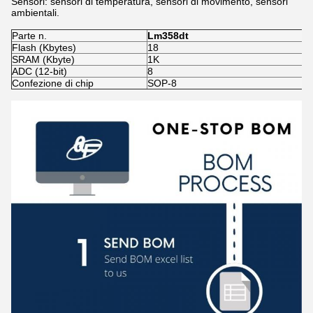
Sensori: sensori di temperatura, sensori di movimento, sensori
ambientali.
Parte n.
Lm358dt
Flash (Kbytes)
18
SRAM (Kbyte)
1K
ADC (12-bit)
8
Confezione di chip
SOP-8