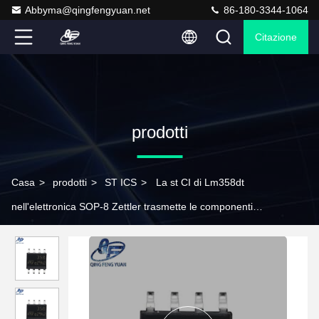
Abbyma@qingfengyuan.net
86-180-3344-1064
Citazione
prodotti
Casa
>
prodotti
>
ST ICS
>
La st CI di Lm358dt
nell'elettronica SOP-8 Zettler trasmette le componenti
elettromeccaniche dei convertitori di potere