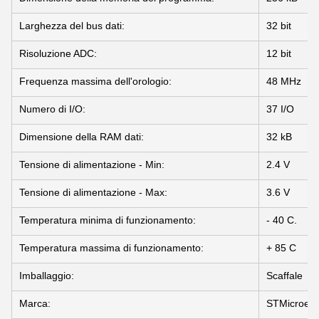
Larghezza del bus dati:
32 bit
Risoluzione ADC:
12 bit
Frequenza massima dell'orologio:
48 MHz
Numero di I/O:
37 I/O
Dimensione della RAM dati:
32 kB
Tensione di alimentazione - Min:
2.4 V
Tensione di alimentazione - Max:
3.6 V
Temperatura minima di funzionamento:
- 40 C.
Temperatura massima di funzionamento:
+ 85 C
Imballaggio:
Scaffale
Marca:
STMicroelet