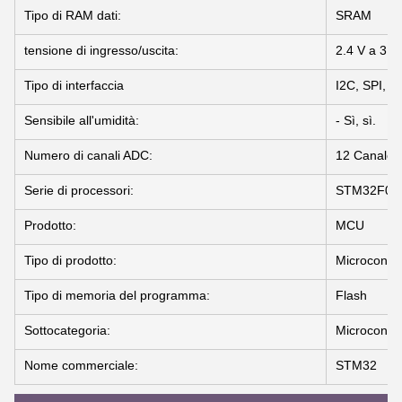
Tipo di RAM dati:
SRAM
tensione di ingresso/uscita:
2.4 V a 3.6
Tipo di interfaccia
I2C, SPI, 
Sensibile all'umidità:
- Sì, sì.
Numero di canali ADC:
12 Canale
Serie di processori:
STM32F03
Prodotto:
MCU
Tipo di prodotto:
Microcontr
Tipo di memoria del programma:
Flash
Sottocategoria:
Microcontro
Nome commerciale:
STM32