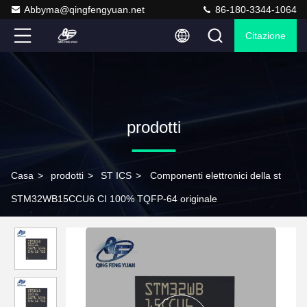
Abbyma@qingfengyuan.net
86-180-3344-1064
Citazione
prodotti
Casa
>
prodotti
>
ST ICS
>
Componenti elettronici della st
STM32WB15CCU6 CI 100% TQFP-64 originale