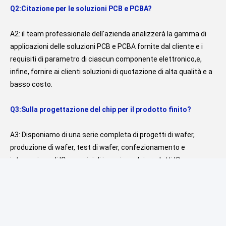
Q2:Citazione per le soluzioni PCB e PCBA?
A2: il team professionale dell'azienda analizzerà la gamma di 
applicazioni delle soluzioni PCB e PCBA fornite dal cliente e i 
requisiti di parametro di ciascun componente elettronico,e, 
infine, fornire ai clienti soluzioni di quotazione di alta qualità e a 
basso costo.
Q3:Sulla progettazione del chip per il prodotto finito?
A3: Disponiamo di una serie completa di progetti di wafer, 
produzione di wafer, test di wafer, confezionamento e 
integrazione di IC e servizi di ispezione dei prodotti IC.
Q4:La nostra azienda ha un requisito di quantità minima di 
ordine (MOQ)?
A4: No, non abbiamo alcun requisito di MOQ, possiamo 