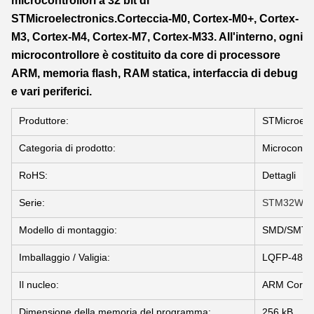
microcontrollori a 32 bit di
STMicroelectronics.Corteccia-M0, Cortex-M0+, Cortex-
M3, Cortex-M4, Cortex-M7, Cortex-M33. All'interno, ogni
microcontrollore è costituito da core di processore
ARM, memoria flash, RAM statica, interfaccia di debug
e vari periferici.
Produttore:
STMicroelet
Categoria di prodotto:
Microcontr
RoHS:
Dettagli
Serie:
STM32WB
Modello di montaggio:
SMD/SMT
Imballaggio / Valigia:
LQFP-48
Il nucleo:
ARM Corte
Dimensione della memoria del programma:
256 kB