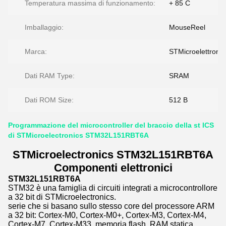
Temperatura massima di funzionamento:
+ 85 C
Imballaggio:
MouseReel
Marca:
STMicroelettronic
Dati RAM Type:
SRAM
Dati ROM Size:
512 B
Programmazione del microcontroller del braccio della st ICS
di STMicroelectronics STM32L151RBT6A
STMicroelectronics STM32L151RBT6A
Componenti elettronici
STM32L151RBT6A
STM32 è una famiglia di circuiti integrati a microcontrollore
a 32 bit di STMicroelectronics.
serie che si basano sullo stesso core del processore ARM
a 32 bit: Cortex-M0, Cortex-M0+, Cortex-M3, Cortex-M4,
Cortex-M7, Cortex-M33.,memoria flash, RAM statica,