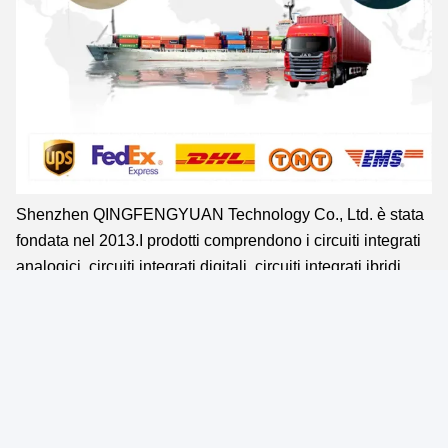
Shenzhen QINGFENGYUAN Technology Co., Ltd. è stata
fondata nel 2013.I prodotti comprendono i circuiti integrati
analogici, circuiti integrati digitali, circuiti integrati ibridi
digitale-analogico, amplificatori di potenza a
radiofrequenza, moduli e così via.reti di comunicazione,
attrezzature mediche, industria automobilistica,
automazione industriale, telecomunicazioni ed elettronica
di consumo e altri settori.Forniamo ai clienti servizi di
progettazione e fornitura di prodotti periferici, sia che si