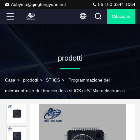
Abbyma@qingfengyuan.net
86-180-3344-1064
Citazione
prodotti
Casa
>
prodotti
>
ST ICS
>
Programmazione del
microcontroller del braccio della st ICS di STMicroelectronics
STM32L151RBT6A