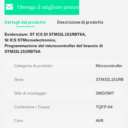
Ottenga il migliore prezzo
Dettagli del prodotto
Descrizione di prodotto
Evidenziare:
ST ICS DI STM32L151RBT6A
,
St ICS STMicroelectronics
,
Programmazione del microcontroller del braccio di
STM32L151RBT6A
Categoria di prodotto:
Microcontroller
Serie:
STM32L151RBT
Stile di montaggio:
SMD/SMT
Confezione / Cassa:
TQFP-64
Core:
AVR