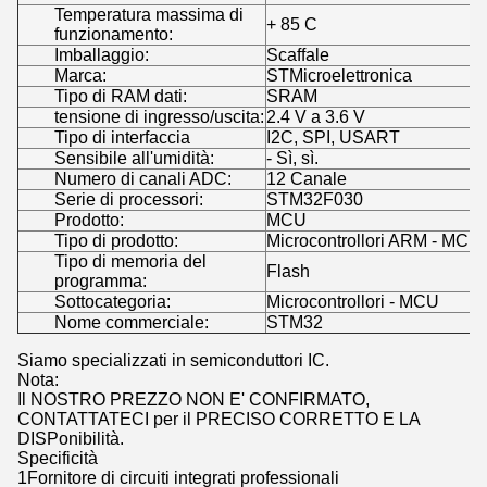
Temperatura massima di
+ 85 C
funzionamento:
Imballaggio:
Scaffale
Marca:
STMicroelettronica
Tipo di RAM dati:
SRAM
tensione di ingresso/uscita:
2.4 V a 3.6 V
Tipo di interfaccia
I2C, SPI, USART
Sensibile all'umidità:
- Sì, sì.
Numero di canali ADC:
12 Canale
Serie di processori:
STM32F030
Prodotto:
MCU
Tipo di prodotto:
Microcontrollori ARM - MCU
Tipo di memoria del
Flash
programma:
Sottocategoria:
Microcontrollori - MCU
Nome commerciale:
STM32
Siamo specializzati in semiconduttori IC.
Nota:
Il NOSTRO PREZZO NON E' CONFIRMATO,
CONTATTATECI per il PRECISO CORRETTO E LA
DISPonibilità.
Specificità
1Fornitore di circuiti integrati professionali