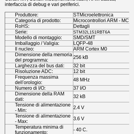
interfaccia di debug e vari periferici.
Produttore:
STMicroelettronica
Categoria di prodotto:
Microcontrollori ARM - MCU
RoHS:
Dettagli
Serie:
STM32L151RBT6A
Modello di montaggio:
SMD/SMT
Imballaggio / Valigia:
LQFP-48
Il nucleo:
ARM Cortex M0
Dimensione della memoria
256 kB
del programma:
Larghezza del bus dati:
32 bit
Risoluzione ADC:
12 bit
Frequenza massima
48 MHz
dell'orologio:
Numero di I/O:
37 I/O
Dimensione della RAM
32 kB
dati:
Tensione di alimentazione
2.4 V
- Min:
Tensione di alimentazione
3.6 V
- Max:
Temperatura minima di
- 40 C.
funzionamento: