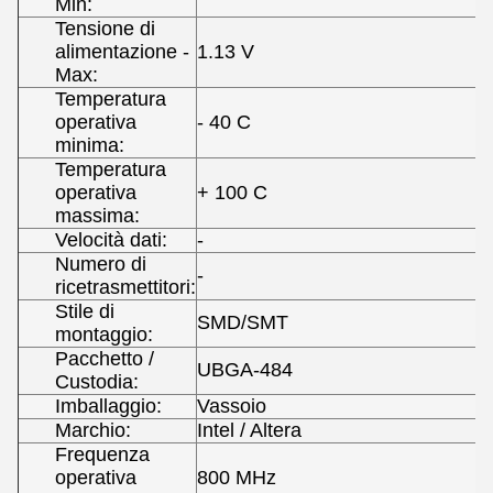
Min:
Tensione di
alimentazione -
1.13 V
Max:
Temperatura
operativa
- 40 C
minima:
Temperatura
operativa
+ 100 C
massima:
Velocità dati:
-
Numero di
-
ricetrasmettitori:
Stile di
SMD/SMT
montaggio:
Pacchetto /
UBGA-484
Custodia:
Imballaggio:
Vassoio
Marchio:
Intel / Altera
Frequenza
operativa
800 MHz