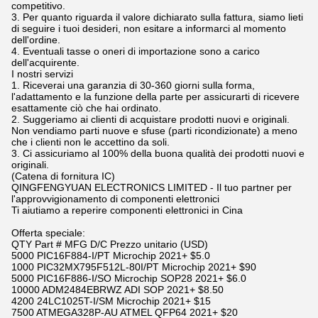
competitivo.
3. Per quanto riguarda il valore dichiarato sulla fattura, siamo lieti
di seguire i tuoi desideri, non esitare a informarci al momento
dell'ordine.
4. Eventuali tasse o oneri di importazione sono a carico
dell'acquirente.
I nostri servizi
1. Riceverai una garanzia di 30-360 giorni sulla forma,
l'adattamento e la funzione della parte per assicurarti di ricevere
esattamente ciò che hai ordinato.
2. Suggeriamo ai clienti di acquistare prodotti nuovi e originali.
Non vendiamo parti nuove e sfuse (parti ricondizionate) a meno
che i clienti non le accettino da soli.
3. Ci assicuriamo al 100% della buona qualità dei prodotti nuovi e
originali.
(Catena di fornitura IC)
QINGFENGYUAN ELECTRONICS LIMITED - Il tuo partner per
l'approvvigionamento di componenti elettronici
Ti aiutiamo a reperire componenti elettronici in Cina
Offerta speciale:
QTY Part # MFG D/C Prezzo unitario (USD)
5000 PIC16F884-I/PT Microchip 2021+ $5.0
1000 PIC32MX795F512L-80I/PT Microchip 2021+ $90
5000 PIC16F886-I/SO Microchip SOP28 2021+ $6.0
10000 ADM2484EBRWZ ADI SOP 2021+ $8.50
4200 24LC1025T-I/SM Microchip 2021+ $15
7500 ATMEGA328P-AU ATMEL QFP64 2021+ $20