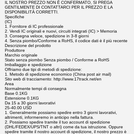
IL NOSTRO PREZZO NON È CONFERMATO, SI PREGA
GENTILMENTE DI CONTATTARCI PER IL PREZZO E LA
DISPONIBILITÀ CORRETTI.
Specifiche
(IC)
1. Fornitore di IC professionale
2. Vendi IC originali e nuovi, circuiti integrati (IC) > Memoria
3. Consegna veloce, spedizione in 3-8 giorni
4. Senza piombo/Conforme a RoHS, il codice dati è il più recente
Descrizione del prodotto
Produttore
Marchio originale
Stato senza piombo Senza piombo / Conforme a RoHS
Imballaggio e spedizione
Offriamo due tipi di metodi di spedizione:
1. Metodo di spedizione economico (China post air mail)
Sito web di tracciamento: http://www.17track.net/en
Area
Normalmente tempi di consegna
Base 0.1KG
Estensione 0.1KG
Da 15 a 30 giorni lavorativi
25-40.00 USD
1. Generalmente possiamo spedire entro 3 giorni lavorativi,
altrimenti, informeremo in anticipo nella fattura.
2. Possiamo spedire tramite il tuo account di spedizione
(DHL/FEDEX/UPS/TNT o altri) come da tua istruzione. Oppure
spedire tramite il nostro account di spedizione, il nostro prezzo è