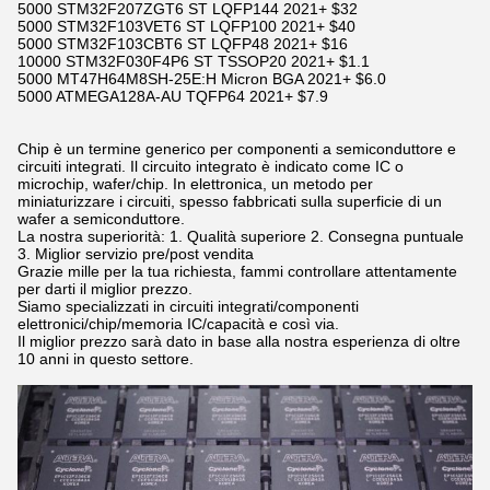
5000 STM32F207ZGT6 ST LQFP144 2021+ $32
5000 STM32F103VET6 ST LQFP100 2021+ $40
5000 STM32F103CBT6 ST LQFP48 2021+ $16
10000 STM32F030F4P6 ST TSSOP20 2021+ $1.1
5000 MT47H64M8SH-25E:H Micron BGA 2021+ $6.0
5000 ATMEGA128A-AU TQFP64 2021+ $7.9
Chip è un termine generico per componenti a semiconduttore e
circuiti integrati. Il circuito integrato è indicato come IC o
microchip, wafer/chip. In elettronica, un metodo per
miniaturizzare i circuiti, spesso fabbricati sulla superficie di un
wafer a semiconduttore.
La nostra superiorità: 1. Qualità superiore 2. Consegna puntuale
3. Miglior servizio pre/post vendita
Grazie mille per la tua richiesta, fammi controllare attentamente
per darti il miglior prezzo.
Siamo specializzati in circuiti integrati/componenti
elettronici/chip/memoria IC/capacità e così via.
Il miglior prezzo sarà dato in base alla nostra esperienza di oltre
10 anni in questo settore.