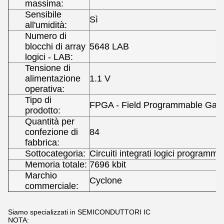
massima:
Sensibile
Sì
all'umidità:
Numero di
blocchi di array
5648 LAB
logici - LAB:
Tensione di
alimentazione
1.1 V
operativa:
Tipo di
FPGA - Field Programmable Gate
prodotto:
Quantità per
confezione di
84
fabbrica:
Sottocategoria:
Circuiti integrati logici programmab
Memoria totale:
7696 kbit
Marchio
Cyclone
commerciale:
Siamo specializzati in SEMICONDUTTORI IC
NOTA: