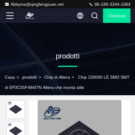
Abbyma@qingfengyuan.net
86-180-3344-1064
Citazione
prodotti
Casa
>
prodotti
>
Chip di Altera
>
Chip 150000 LE SMD SMT
di EP3C55F484I7N Altera che monta stile