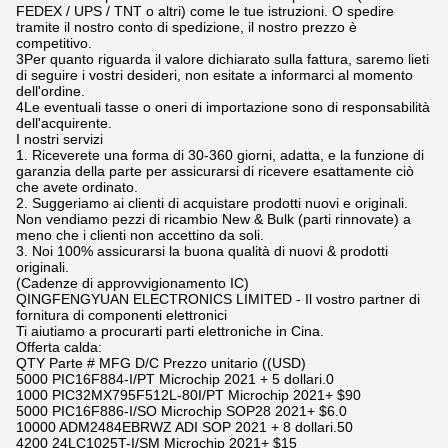
FEDEX / UPS / TNT o altri) come le tue istruzioni. O spedire
tramite il nostro conto di spedizione, il nostro prezzo è
competitivo.
3Per quanto riguarda il valore dichiarato sulla fattura, saremo lieti
di seguire i vostri desideri, non esitate a informarci al momento
dell'ordine.
4Le eventuali tasse o oneri di importazione sono di responsabilità
dell'acquirente.
I nostri servizi
1. Riceverete una forma di 30-360 giorni, adatta, e la funzione di
garanzia della parte per assicurarsi di ricevere esattamente ciò
che avete ordinato.
2. Suggeriamo ai clienti di acquistare prodotti nuovi e originali.
Non vendiamo pezzi di ricambio New & Bulk (parti rinnovate) a
meno che i clienti non accettino da soli.
3. Noi 100% assicurarsi la buona qualità di nuovi & prodotti
originali.
(Cadenze di approvvigionamento IC)
QINGFENGYUAN ELECTRONICS LIMITED - Il vostro partner di
fornitura di componenti elettronici
Ti aiutiamo a procurarti parti elettroniche in Cina.
Offerta calda:
QTY Parte # MFG D/C Prezzo unitario ((USD)
5000 PIC16F884-I/PT Microchip 2021 + 5 dollari.0
1000 PIC32MX795F512L-80I/PT Microchip 2021+ $90
5000 PIC16F886-I/SO Microchip SOP28 2021+ $6.0
10000 ADM2484EBRWZ ADI SOP 2021 + 8 dollari.50
4200 24LC1025T-I/SM Microchip 2021+ $15