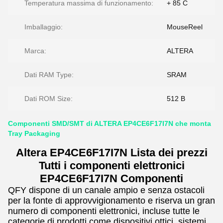
Temperatura massima di funzionamento:
+ 85 C
Imballaggio:
MouseReel
Marca:
ALTERA
Dati RAM Type:
SRAM
Dati ROM Size:
512 B
Componenti SMD/SMT di ALTERA EP4CE6F17I7N che monta
Tray Packaging
Altera EP4CE6F17I7N Lista dei prezzi
Tutti i componenti elettronici
EP4CE6F17I7N Componenti
QFY dispone di un canale ampio e senza ostacoli
per la fonte di approvvigionamento e riserva un gran
numero di componenti elettronici, incluse tutte le
categorie di prodotti come dispositivi ottici, sistemi