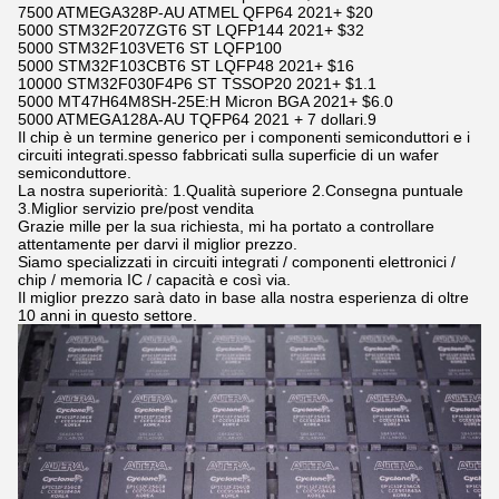
7500 ATMEGA328P-AU ATMEL QFP64 2021+ $20
5000 STM32F207ZGT6 ST LQFP144 2021+ $32
5000 STM32F103VET6 ST LQFP100
5000 STM32F103CBT6 ST LQFP48 2021+ $16
10000 STM32F030F4P6 ST TSSOP20 2021+ $1.1
5000 MT47H64M8SH-25E:H Micron BGA 2021+ $6.0
5000 ATMEGA128A-AU TQFP64 2021 + 7 dollari.9
Il chip è un termine generico per i componenti semiconduttori e i
circuiti integrati.spesso fabbricati sulla superficie di un wafer
semiconduttore.
La nostra superiorità: 1.Qualità superiore 2.Consegna puntuale
3.Miglior servizio pre/post vendita
Grazie mille per la sua richiesta, mi ha portato a controllare
attentamente per darvi il miglior prezzo.
Siamo specializzati in circuiti integrati / componenti elettronici /
chip / memoria IC / capacità e così via.
Il miglior prezzo sarà dato in base alla nostra esperienza di oltre
10 anni in questo settore.