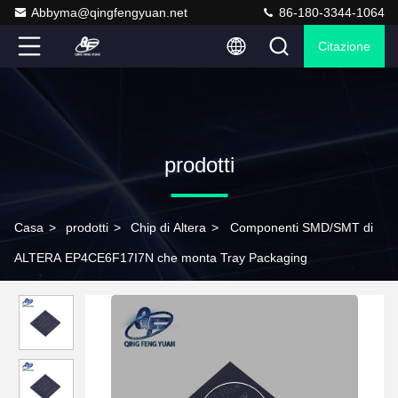
Abbyma@qingfengyuan.net
86-180-3344-1064
Citazione
prodotti
Casa
>
prodotti
>
Chip di Altera
>
Componenti SMD/SMT di
ALTERA EP4CE6F17I7N che monta Tray Packaging