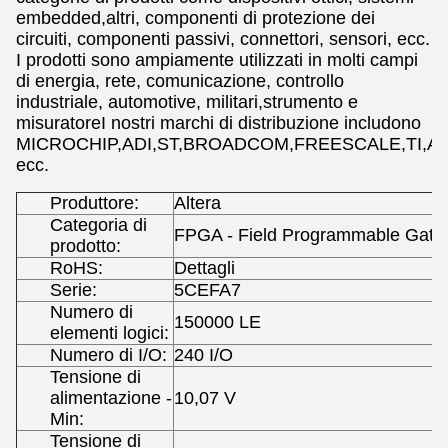
embedded,altri, componenti di protezione dei
circuiti, componenti passivi, connettori, sensori, ecc.
I prodotti sono ampiamente utilizzati in molti campi
di energia, rete, comunicazione, controllo
industriale, automotive, militari,strumento e
misuratoreI nostri marchi di distribuzione includono
MICROCHIP,ADI,ST,BROADCOM,FREESCALE,TI,AL
ecc.
Produttore:
Altera
Categoria di
FPGA - Field Programmable Gate 
prodotto:
RoHS:
Dettagli
Serie:
5CEFA7
Numero di
150000 LE
elementi logici:
Numero di I/O:
240 I/O
Tensione di
alimentazione -
10,07 V
Min:
Tensione di