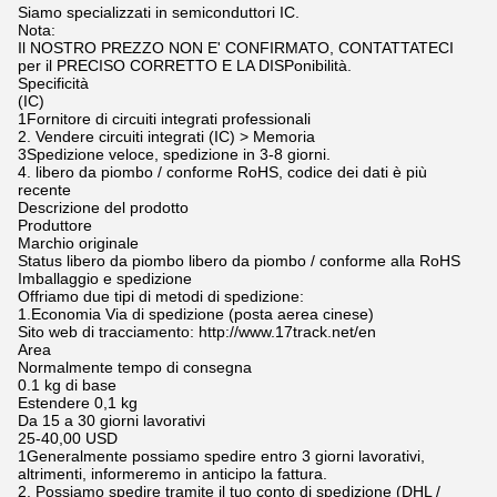
Siamo specializzati in semiconduttori IC.
Nota:
Il NOSTRO PREZZO NON E' CONFIRMATO, CONTATTATECI
per il PRECISO CORRETTO E LA DISPonibilità.
Specificità
(IC)
1Fornitore di circuiti integrati professionali
2. Vendere circuiti integrati (IC) > Memoria
3Spedizione veloce, spedizione in 3-8 giorni.
4. libero da piombo / conforme RoHS, codice dei dati è più
recente
Descrizione del prodotto
Produttore
Marchio originale
Status libero da piombo libero da piombo / conforme alla RoHS
Imballaggio e spedizione
Offriamo due tipi di metodi di spedizione:
1.Economia Via di spedizione (posta aerea cinese)
Sito web di tracciamento: http://www.17track.net/en
Area
Normalmente tempo di consegna
0.1 kg di base
Estendere 0,1 kg
Da 15 a 30 giorni lavorativi
25-40,00 USD
1Generalmente possiamo spedire entro 3 giorni lavorativi,
altrimenti, informeremo in anticipo la fattura.
2. Possiamo spedire tramite il tuo conto di spedizione (DHL /