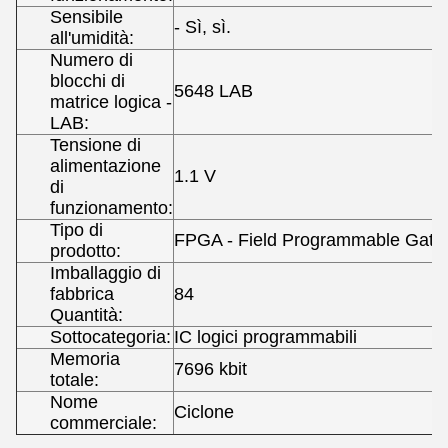
Sensibile
- Sì, sì.
all'umidità:
Numero di
blocchi di
5648 LAB
matrice logica -
LAB:
Tensione di
alimentazione
1.1 V
di
funzionamento:
Tipo di
FPGA - Field Programmable Gate 
prodotto:
Imballaggio di
fabbrica
84
Quantità:
Sottocategoria:
IC logici programmabili
Memoria
7696 kbit
totale:
Nome
Ciclone
commerciale: