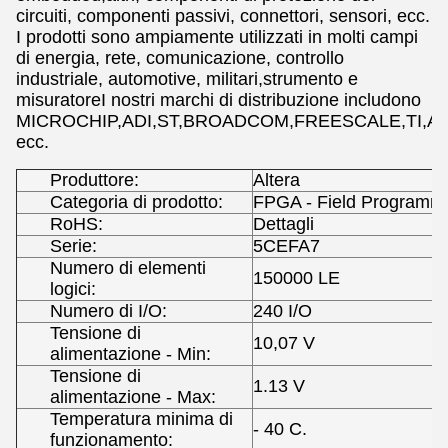
circuiti, componenti passivi, connettori, sensori, ecc.
I prodotti sono ampiamente utilizzati in molti campi
di energia, rete, comunicazione, controllo
industriale, automotive, militari,strumento e
misuratoreI nostri marchi di distribuzione includono
MICROCHIP,ADI,ST,BROADCOM,FREESCALE,TI,AL
ecc.
Produttore:
Altera
Categoria di prodotto:
FPGA - Field Programma
RoHS:
Dettagli
Serie:
5CEFA7
Numero di elementi
150000 LE
logici:
Numero di I/O:
240 I/O
Tensione di
10,07 V
alimentazione - Min:
Tensione di
1.13 V
alimentazione - Max:
Temperatura minima di
- 40 C.
funzionamento: