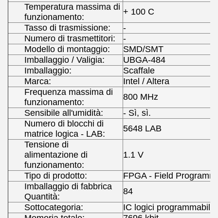
Temperatura massima di
+ 100 C
funzionamento:
Tasso di trasmissione:
-
Numero di trasmettitori:
-
Modello di montaggio:
SMD/SMT
Imballaggio / Valigia:
UBGA-484
Imballaggio:
Scaffale
Marca:
Intel / Altera
Frequenza massima di
800 MHz
funzionamento:
Sensibile all'umidità:
- Sì, sì.
Numero di blocchi di
5648 LAB
matrice logica - LAB:
Tensione di
alimentazione di
1.1 V
funzionamento:
Tipo di prodotto:
FPGA - Field Programma
Imballaggio di fabbrica
84
Quantità:
Sottocategoria:
IC logici programmabili