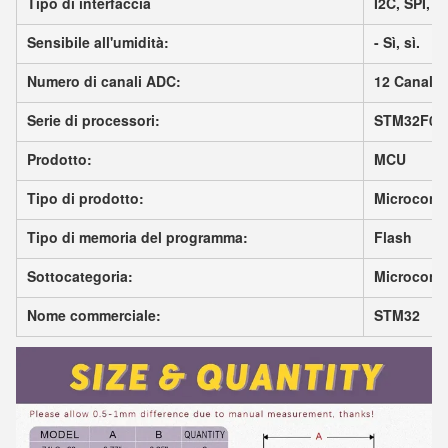
Tipo di interfaccia
I2C, SPI, 
Sensibile all'umidità:
- Sì, sì.
Numero di canali ADC:
12 Canale
Serie di processori:
STM32F03
Prodotto:
MCU
Tipo di prodotto:
Microcontr
Tipo di memoria del programma:
Flash
Sottocategoria:
Microcontr
Nome commerciale:
STM32