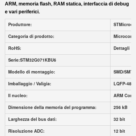
ARM, memoria flash, RAM statica, interfaccia di debug
e vari periferici.
Produttore:
STMicroele
Categoria di prodotto:
Microcontr
RoHS:
Dettagli
Serie:STM32G071KBU6
Modello di montaggio:
SMD/SMT
Imballaggio / Valigia:
LQFP-48
Il nucleo:
ARM Corte
Dimensione della memoria del programma:
256 kB
Larghezza del bus dati:
32 bit
Risoluzione ADC:
12 bit