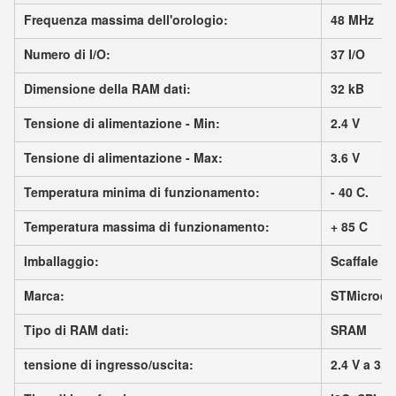
Frequenza massima dell'orologio:
48 MHz
Numero di I/O:
37 I/O
Dimensione della RAM dati:
32 kB
Tensione di alimentazione - Min:
2.4 V
Tensione di alimentazione - Max:
3.6 V
Temperatura minima di funzionamento:
- 40 C.
Temperatura massima di funzionamento:
+ 85 C
Imballaggio:
Scaffale
Marca:
STMicroele
Tipo di RAM dati:
SRAM
tensione di ingresso/uscita:
2.4 V a 3.6