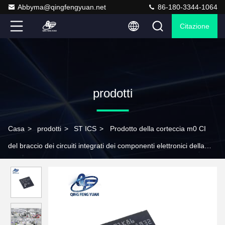
Abbyma@qingfengyuan.net
86-180-3344-1064
Citazione
prodotti
Casa
>
prodotti
>
ST ICS
>
Prodotto della corteccia m0 CI
del braccio dei circuiti integrati dei componenti elettronici della
scatola di stoccaggio della st STM32G071KBU6 CI