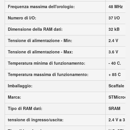
Frequenza massima dell'orologio:
48 MHz
Numero di I/O:
37 I/O
Dimensione della RAM dati:
32 kB
Tensione di alimentazione - Min:
2.4 V
Tensione di alimentazione - Max:
3.6 V
Temperatura minima di funzionamento:
- 40 C.
Temperatura massima di funzionamento:
+ 85 C
Imballaggio:
Scaffale
Marca:
STMicroele
Tipo di RAM dati:
SRAM
tensione di ingresso/uscita:
2.4 V a 3.6