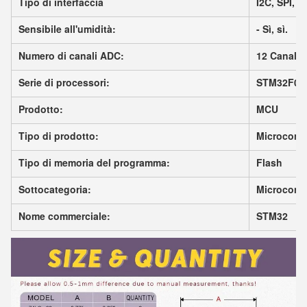
Tipo di interfaccia
I2C, SPI, 
Sensibile all'umidità:
- Sì, sì.
Numero di canali ADC:
12 Canale
Serie di processori:
STM32F03
Prodotto:
MCU
Tipo di prodotto:
Microcontr
Tipo di memoria del programma:
Flash
Sottocategoria:
Microcontr
Nome commerciale:
STM32