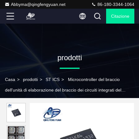
Abbyma@qingfengyuan.net
86-180-3344-1064
Citazione
prodotti
Casa
>
prodotti
>
ST ICS
>
Microcontroller del braccio
dell'unità di elaborazione del braccio dei circuiti integrati del
corredo dei componenti elettronici della st STM32G071K8U6
vecchi