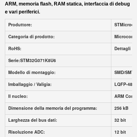
ARM, memoria flash, RAM statica, interfaccia di debug
e vari periferici.
Produttore:
STMicroele
Categoria di prodotto:
Microcontr
RoHS:
Dettagli
Serie:
STM32G071K8U6
Modello di montaggio:
SMD/SMT
Imballaggio / Valigia:
LQFP-48
Il nucleo:
ARM Corte
Dimensione della memoria del programma:
256 kB
Larghezza del bus dati:
32 bit
Risoluzione ADC:
12 bit