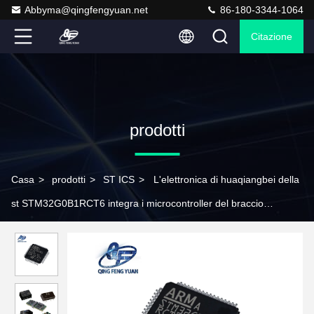
Abbyma@qingfengyuan.net
86-180-3344-1064
Citazione
prodotti
Casa
>
prodotti
>
ST ICS
>
L'elettronica di huaqiangbei della
st STM32G0B1RCT6 integra i microcontroller del braccio
dell'unità di elaborazione del braccio