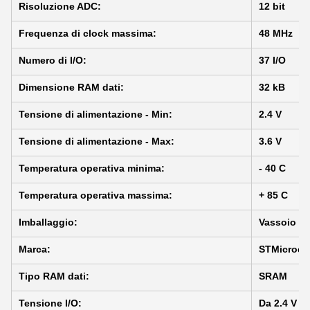
Risoluzione ADC:
12 bit
Frequenza di clock massima:
48 MHz
Numero di I/O:
37 I/O
Dimensione RAM dati:
32 kB
Tensione di alimentazione - Min:
2.4 V
Tensione di alimentazione - Max:
3.6 V
Temperatura operativa minima:
- 40 C
Temperatura operativa massima:
+ 85 C
Imballaggio:
Vassoio
Marca:
STMicroele
Tipo RAM dati:
SRAM
Tensione I/O:
Da 2.4 V a 