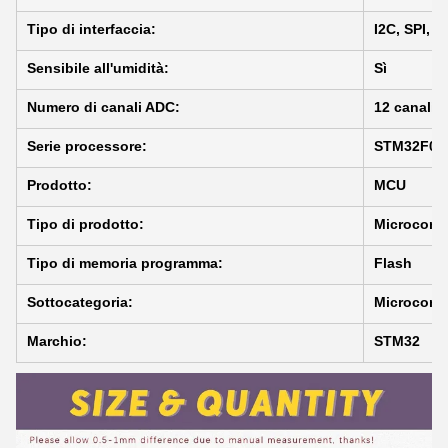
Tipo di interfaccia:
I2C, SPI, 
Sensibile all'umidità:
Sì
Numero di canali ADC:
12 canali
Serie processore:
STM32F03
Prodotto:
MCU
Tipo di prodotto:
Microcontr
Tipo di memoria programma:
Flash
Sottocategoria:
Microcontr
Marchio:
STM32