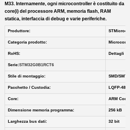
M33. Internamente, ogni microcontroller è costituito da
core(i) del processore ARM, memoria flash, RAM
statica, interfaccia di debug e varie periferiche.
Produttore:
STMicroele
Categoria prodotto:
Microcontr
RoHS:
Dettagli
Serie:
STM32G0B1RCT6
Stile di montaggio:
SMD/SMT
Pacchetto / Custodia:
LQFP-48
Core:
ARM Corte
Dimensione memoria programma:
256 kB
Larghezza bus dati:
32 bit