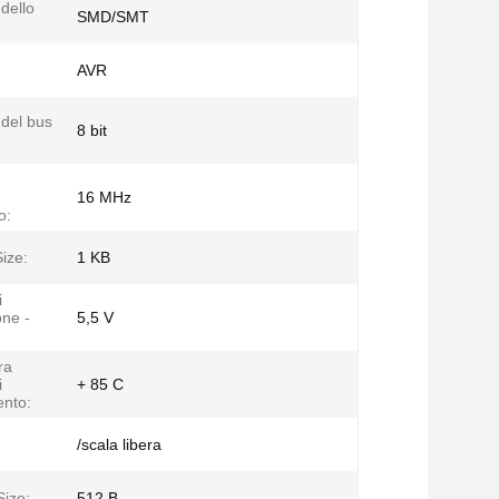
dello
SMD/SMT
AVR
del bus
8 bit
16 MHz
o:
ize:
1 KB
i
one -
5,5 V
ra
i
+ 85 C
nto:
/scala libera
ize:
512 B