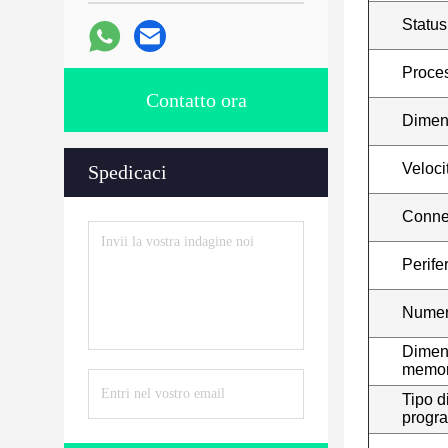
Status
Proces
Contatto ora
Dimen
Veloci
Spedicaci
Connet
Perife
Numero
Dimen
memor
Tipo d
progr