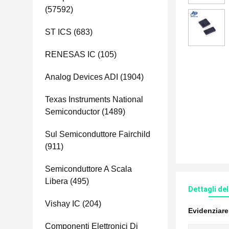
(57592)
ST ICS
(683)
RENESAS IC
(105)
Analog Devices ADI
(1904)
Texas Instruments National
Semiconductor
(1489)
Sul Semiconduttore Fairchild
(911)
Semiconduttore A Scala
Libera
(495)
Dettagli de
Vishay IC
(204)
Evidenziar
Componenti Elettronici Di