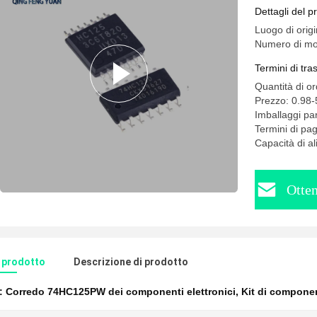
Dettagli del p
Luogo di origi
Numero di m
Termini di tr
Quantità di o
Prezzo: 0.98
Imballaggi par
Termini di p
Capacità di a
Otten
l prodotto
Descrizione di prodotto
e:
Corredo 74HC125PW dei componenti elettronici
,
Kit di component