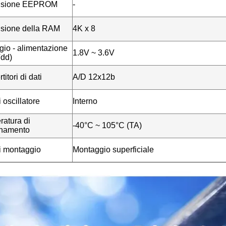
nsione EEPROM
-
sione della RAM
4K x 8
gio - alimentazione
1.8V ~ 3.6V
Vdd)
itori di dati
A/D 12x12b
i oscillatore
Interno
atura di
-40°C ~ 105°C (TA)
onamento
i montaggio
Montaggio superficiale