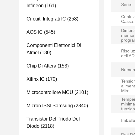
Serie:
Infineon
(161)
Confez
Circuiti Integrati IC
(258)
Cassa:
Dimens
AOS IC
(545)
memori
progr
Componenti Elettronici Di
Risolu
Atmel
(130)
dell'AD
Chip Di Altera
(153)
Numero
Xilinx IC
(170)
Tension
aliment
Min:
Microcontrollore MCU
(2101)
Temper
minima
Micron ISSI Samsung
(2840)
funzio
Transistor Del Triodo Del
Imballa
Diodo
(2118)
Dati R