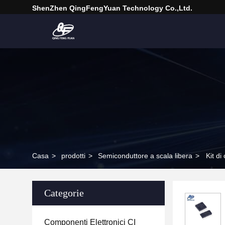
ShenZhen QingFengYuan Technology Co.,Ltd.
Casa
>
prodotti
>
Semiconduttore a scala libera
>
Kit d
Categorie
Componenti Elettronici CI