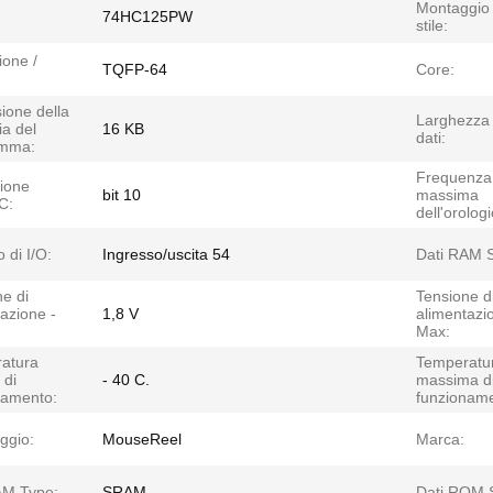
Montaggio 
74HC125PW
stile:
ione /
TQFP-64
Core:
ione della
Larghezza 
a del
16 KB
dati:
amma:
Frequenza
zione
bit 10
massima
C:
dell'orologi
 di I/O:
Ingresso/uscita 54
Dati RAM S
e di
Tensione d
azione -
1,8 V
alimentazi
Max:
atura
Temperatu
 di
- 40 C.
massima d
namento:
funzioname
ggio:
MouseReel
Marca:
AM Type:
SRAM
Dati ROM S