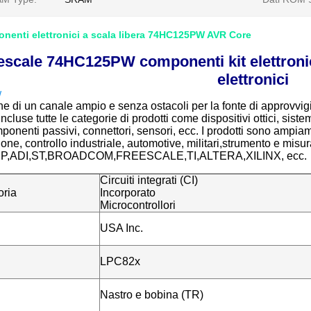
onenti elettronici a scala libera 74HC125PW AVR Core
eescale 74HC125PW componenti kit elettroni
elettronici
W
e di un canale ampio e senza ostacoli per la fonte di approvvi
 incluse tutte le categorie di prodotti come dispositivi ottici, si
mponenti passivi, connettori, sensori, ecc. I prodotti sono ampiame
ne, controllo industriale, automotive, militari,strumento e misur
P,ADI,ST,BROADCOM,FREESCALE,TI,ALTERA,XILINX, ecc.
Circuiti integrati (CI)
oria
Incorporato
Microcontrollori
USA Inc.
LPC82x
Nastro e bobina (TR)