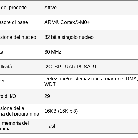
 del prodotto
Attivo
sore di base
ARM® Cortex®-M0+
sione del nucleo
32 bit a singolo nucleo
tà
30 MHz
tività
I2C, SPI, UART/USART
Detezione/risistemazione a marrone, DM
rie
WDT
 di I/O
29
sione della
16KB (16K x 8)
ia del programma
i memoria del
Flash
amma