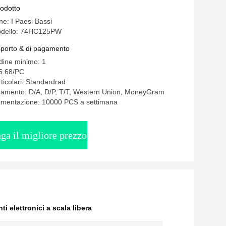
rodotto
ne: I Paesi Bassi
odello: 74HC125PW
asporto & di pagamento
rdine minimo: 1
-5.68/PC
ticolari: Standardrad
agamento: D/A, D/P, T/T, Western Union, MoneyGram
limentazione: 10000 PCS a settimana
ga il migliore prezzo
i elettronici a scala libera