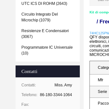
UTC ICS DI ROHM
(2643)
Kit di comp
Circuito Integrato Del
Microchip
(1079)
/ Fr
Resistenze E Condensatori
74HC125P
(3067)
QFY dispon
elettronici,
circuiti, co
Programmatore IC Universale
comunicazio
(10)
MICROCHI
Categ
Contatti
Mfr
Contatti:
Miss. Amy
Serie
Telefono:
86-180-3344-1064
Pacco
Fax: