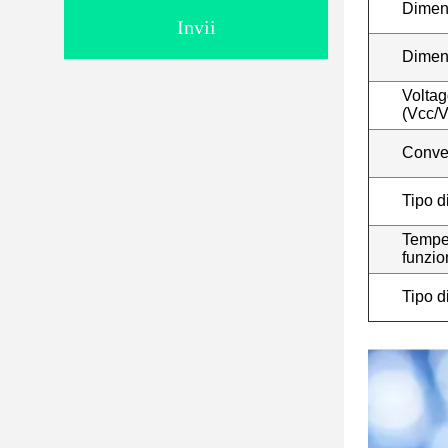
Dime
Invii
Dimen
Voltag
(Vcc/
Convert
Tipo d
Temper
funzi
Tipo d