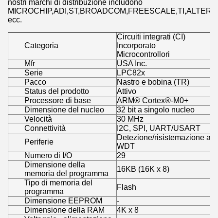
nostri marchi di distribuzione includono
MICROCHIP,ADI,ST,BROADCOM,FREESCALE,TI,ALTERA,
ecc.
Circuiti integrati (CI)
Categoria
Incorporato
Microcontrollori
Mfr
USA Inc.
Serie
LPC82x
Pacco
Nastro e bobina (TR)
Status del prodotto
Attivo
Processore di base
ARM® Cortex®-M0+
Dimensione del nucleo
32 bit a singolo nucleo
Velocità
30 MHz
Connettività
I2C, SPI, UART/USART
Detezione/risistemazione a
Periferie
WDT
Numero di I/O
29
Dimensione della
16KB (16K x 8)
memoria del programma
Tipo di memoria del
Flash
programma
Dimensione EEPROM
-
Dimensione della RAM
4K x 8