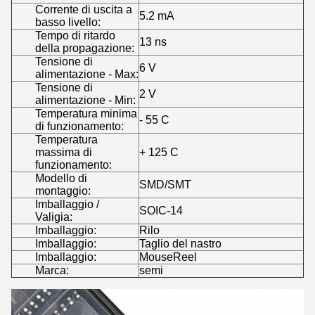
Corrente di uscita a
5.2 mA
basso livello:
Tempo di ritardo
13 ns
della propagazione:
Tensione di
6 V
alimentazione - Max:
Tensione di
2 V
alimentazione - Min:
Temperatura minima
- 55 C
di funzionamento:
Temperatura
massima di
+ 125 C
funzionamento:
Modello di
SMD/SMT
montaggio:
Imballaggio /
SOIC-14
Valigia:
Imballaggio:
Rilo
Imballaggio:
Taglio del nastro
Imballaggio:
MouseReel
Marca:
semi