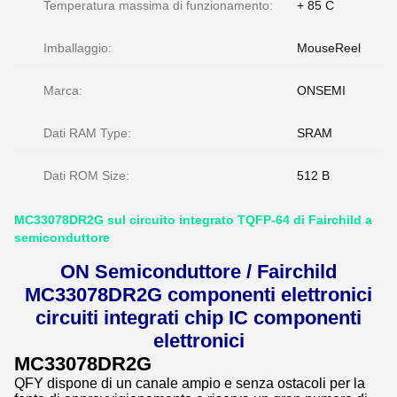
Temperatura massima di funzionamento:
+ 85 C
Imballaggio:
MouseReel
Marca:
ONSEMI
Dati RAM Type:
SRAM
Dati ROM Size:
512 B
MC33078DR2G sul circuito integrato TQFP-64 di Fairchild a
semiconduttore
ON Semiconduttore / Fairchild
MC33078DR2G componenti elettronici
circuiti integrati chip IC componenti
elettronici
MC33078DR2G
QFY dispone di un canale ampio e senza ostacoli per la