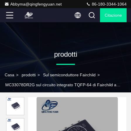
Abbyma@qingfengyuan.net
86-180-3344-1064
Citazione
prodotti
Casa
>
prodotti
>
Sul semiconduttore Fairchild
>
MC33078DR2G sul circuito integrato TQFP-64 di Fairchild a
semiconduttore