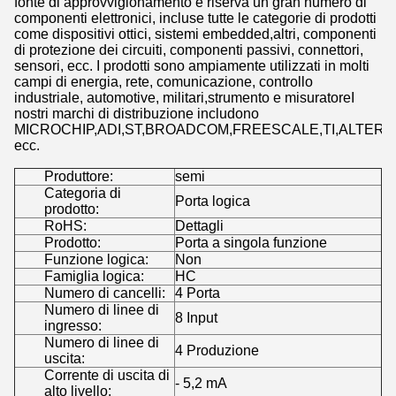
fonte di approvvigionamento e riserva un gran numero di
componenti elettronici, incluse tutte le categorie di prodotti
come dispositivi ottici, sistemi embedded,altri, componenti
di protezione dei circuiti, componenti passivi, connettori,
sensori, ecc. I prodotti sono ampiamente utilizzati in molti
campi di energia, rete, comunicazione, controllo
industriale, automotive, militari,strumento e misuratoreI
nostri marchi di distribuzione includono
MICROCHIP,ADI,ST,BROADCOM,FREESCALE,TI,ALTERA,
ecc.
Produttore:
semi
Categoria di
Porta logica
prodotto:
RoHS:
Dettagli
Prodotto:
Porta a singola funzione
Funzione logica:
Non
Famiglia logica:
HC
Numero di cancelli:
4 Porta
Numero di linee di
8 Input
ingresso:
Numero di linee di
4 Produzione
uscita:
Corrente di uscita di
- 5,2 mA
alto livello: