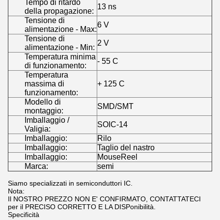
Tempo di ritardo
13 ns
della propagazione:
Tensione di
6 V
alimentazione - Max:
Tensione di
2 V
alimentazione - Min:
Temperatura minima
- 55 C
di funzionamento:
Temperatura
massima di
+ 125 C
funzionamento:
Modello di
SMD/SMT
montaggio:
Imballaggio /
SOIC-14
Valigia:
Imballaggio:
Rilo
Imballaggio:
Taglio del nastro
Imballaggio:
MouseReel
Marca:
semi
Siamo specializzati in semiconduttori IC.
Nota:
Il NOSTRO PREZZO NON E' CONFIRMATO, CONTATTATECI
per il PRECISO CORRETTO E LA DISPonibilità.
Specificità