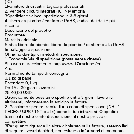
(IC)
1Fornitore di circuiti integrati professionali
2. Vendere circuiti integrati (IC) > Memoria
3Spedizione veloce, spedizione in 3-8 giorni.
4. libero da piombo / conforme RoHS, codice dei dati è più
recente
Descrizione del prodotto
Produttore
Marchio originale
Status libero da piombo libero da piombo / conforme alla RoHS
Imballaggio e spedizione
Offriamo due tipi di metodi di spedizione:
1.Economia Via di spedizione (posta aerea cinese)
Sito web di tracciamento: http://www.17track.net/en
Area
Normalmente tempo di consegna
0.1 kg di base
Estendere 0,1 kg
Da 15 a 30 giorni lavorativi
25-40,00 USD
1Generalmente possiamo spedire entro 3 giorni lavorativi,
altrimenti, informeremo in anticipo la fattura.
2. Possiamo spedire tramite il tuo conto di spedizione (DHL /
FEDEX / UPS / TNT o altri) come le tue istruzioni. O spedire
tramite il nostro conto di spedizione, il nostro prezzo è
competitivo.
3Per quanto riguarda il valore dichiarato sulla fattura, saremo lieti
di seguire i vostri desideri, non esitate a informarci al momento