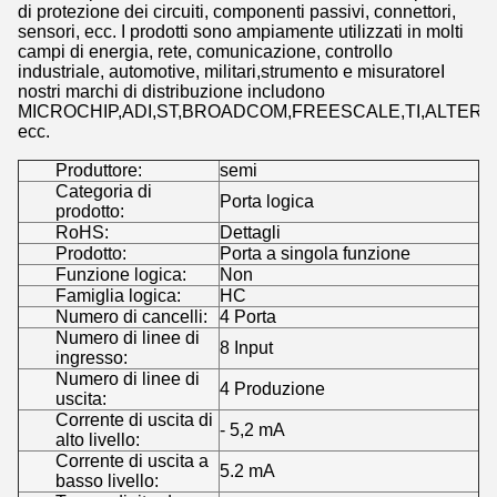
di protezione dei circuiti, componenti passivi, connettori,
sensori, ecc. I prodotti sono ampiamente utilizzati in molti
campi di energia, rete, comunicazione, controllo
industriale, automotive, militari,strumento e misuratoreI
nostri marchi di distribuzione includono
MICROCHIP,ADI,ST,BROADCOM,FREESCALE,TI,ALTERA,
ecc.
Produttore:
semi
Categoria di
Porta logica
prodotto:
RoHS:
Dettagli
Prodotto:
Porta a singola funzione
Funzione logica:
Non
Famiglia logica:
HC
Numero di cancelli:
4 Porta
Numero di linee di
8 Input
ingresso:
Numero di linee di
4 Produzione
uscita:
Corrente di uscita di
- 5,2 mA
alto livello:
Corrente di uscita a
5.2 mA
basso livello: