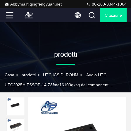
Abbyma@qingfengyuan.net
86-180-3344-1064
Citazione
prodotti
Casa
>
prodotti
>
UTC ICS DI ROHM
>
Audio UTC
UTC2025H TSSOP-14 Z8fmc16100qksg dei componenti
elettronici CI