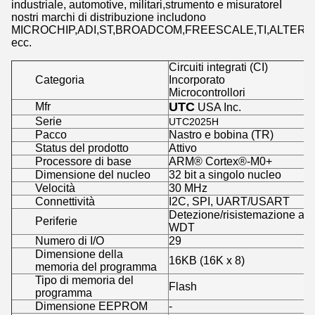
industriale, automotive, militari,strumento e misuratoreI
nostri marchi di distribuzione includono
MICROCHIP,ADI,ST,BROADCOM,FREESCALE,TI,ALTERA,
ecc.
Circuiti integrati (CI)
Categoria
Incorporato
Microcontrollori
UTC
Mfr
USA Inc.
Serie
UTC2025H
Pacco
Nastro e bobina (TR)
Status del prodotto
Attivo
Processore di base
ARM® Cortex®-M0+
Dimensione del nucleo
32 bit a singolo nucleo
Velocità
30 MHz
Connettività
I2C, SPI, UART/USART
Detezione/risistemazione a
Periferie
WDT
Numero di I/O
29
Dimensione della
16KB (16K x 8)
memoria del programma
Tipo di memoria del
Flash
programma
Dimensione EEPROM
-