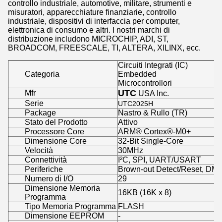
controllo industriale, automotive, militare, strumenti e
misuratori, apparecchiature finanziarie, controllo
industriale, dispositivi di interfaccia per computer,
elettronica di consumo e altri. I nostri marchi di
distribuzione includono MICROCHIP, ADI, ST,
BROADCOM, FREESCALE, TI, ALTERA, XILINX, ecc.
Circuiti Integrati (IC)
Categoria
Embedded
Microcontrollori
UTC
Mfr
USA Inc.
Serie
UTC2025H
Package
Nastro & Rullo (TR)
Stato del Prodotto
Attivo
Processore Core
ARM® Cortex®-M0+
Dimensione Core
32-Bit Single-Core
Velocità
30MHz
Connettività
I²C, SPI, UART/USART
Periferiche
Brown-out Detect/Reset, D
Numero di I/O
29
Dimensione Memoria
16KB (16K x 8)
Programma
Tipo Memoria Programma
FLASH
Dimensione EEPROM
-