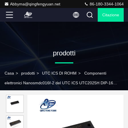
Abbyma@qingfengyuan.net
86-180-3344-1064
Citazione
prodotti
Casa
>
prodotti
>
UTC ICS DI ROHM
>
Componenti
elettronici Nanosmdc016f-2 del UTC ICS UTC2025H DIP-16
dell'amplificatore ROHM