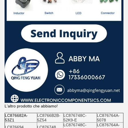
L'altro prodotto che abbiamo!
LC876682A-
LC8766B2B-
LC876748C-
LC876764A-
53Z1
5Z54
52K9-E
5078
LC876748C-
LC876764A-
LC876694
LC876748