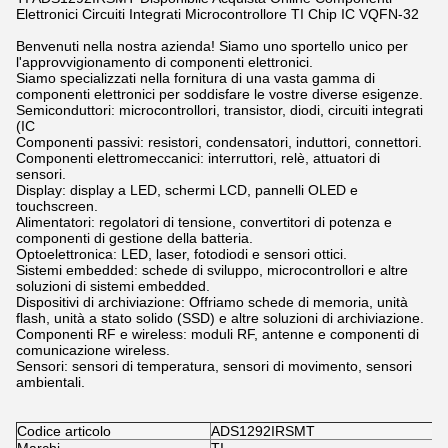
Elettronici Circuiti Integrati Microcontrollore TI Chip IC VQFN-32
Benvenuti nella nostra azienda! Siamo uno sportello unico per
l'approvvigionamento di componenti elettronici.
Siamo specializzati nella fornitura di una vasta gamma di
componenti elettronici per soddisfare le vostre diverse esigenze.
Semiconduttori: microcontrollori, transistor, diodi, circuiti integrati
(IC
Componenti passivi: resistori, condensatori, induttori, connettori.
Componenti elettromeccanici: interruttori, relè, attuatori di
sensori.
Display: display a LED, schermi LCD, pannelli OLED e
touchscreen.
Alimentatori: regolatori di tensione, convertitori di potenza e
componenti di gestione della batteria.
Optoelettronica: LED, laser, fotodiodi e sensori ottici.
Sistemi embedded: schede di sviluppo, microcontrollori e altre
soluzioni di sistemi embedded.
Dispositivi di archiviazione: Offriamo schede di memoria, unità
flash, unità a stato solido (SSD) e altre soluzioni di archiviazione.
Componenti RF e wireless: moduli RF, antenne e componenti di
comunicazione wireless.
Sensori: sensori di temperatura, sensori di movimento, sensori
ambientali.
Codice articolo
ADS1292IRSMT