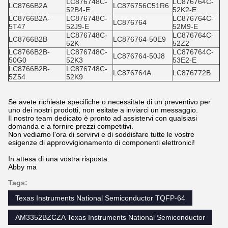
LC876748C-
LC876764C-
LC8766B2A
LC876756C51R6
52B4-E
52K2-E
LC8766B2A-
LC876748C-
LC876764C-
LC876764
5T47
52J9-E
52M9-E
LC876748C-
LC876764C-
LC8766B2B
LC876764-50E9
52K
52Z2
LC8766B2B-
LC876748C-
LC876764C-
LC876764-50J8
50G0
52K3
53E2-E
LC8766B2B-
LC876748C-
LC876764A
LC876772B
5Z54
52K9
Se avete richieste specifiche o necessitate di un preventivo per
uno dei nostri prodotti, non esitate a inviarci un messaggio.
Il nostro team dedicato è pronto ad assistervi con qualsiasi
domanda e a fornire prezzi competitivi.
Non vediamo l'ora di servirvi e di soddisfare tutte le vostre
esigenze di approvvigionamento di componenti elettronici!
In attesa di una vostra risposta.
Abby ma
Tags:
Texas Instruments National Semiconductor TQFP-64
AM3352BZCZA Texas Instruments National Semiconductor