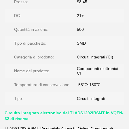
Prezzo:
$8.45
DC:
21+
Quantità in azione:
500
Tipo di pacchetto:
SMD
Categoria di prodotto:
Circuiti integrati (CI)
Componenti elettronici
Nome del prodotto:
CI
Temperatura di conservazione:
-55℃~150℃
Tipo:
Circuiti integrati
Circuito integrato elettronico del TI ADS1292IRSMT in VQFN-
32 di riserva
TI ADS1292IRSMT Disponibile Acquista Online Componenti