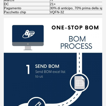
Marchi
TI
DC
21+
Pagamento
30% di anticipo, 70% prima della spe
Pacchetto chip
VQFN-32