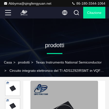
Abbyma@qingfengyuan.net
86-180-3344-1064
Citazione
prodotti
Casa
>
prodotti
>
Texas Instruments National Semiconductor
>
Circuito integrato elettronico del TI ADS1292IRSMT in VQFN-
32 di riserva