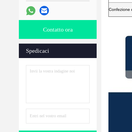
Confezione d
Contatto ora
Spedicaci