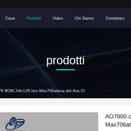
Casa
Prodotti
Video
Chi Siamo
Contattaci
prodotti
AO76 BOM 24lc128-Ims Max706ateua del Aos CI
AO7600 ci
Max706at