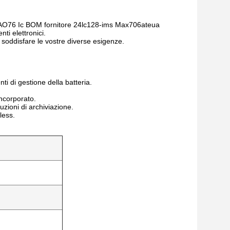
i AO76 Ic BOM fornitore 24lc128-ims Max706ateua
ti elettronici.
 soddisfare le vostre diverse esigenze.
ti di gestione della batteria.
incorporato.
uzioni di archiviazione.
less.