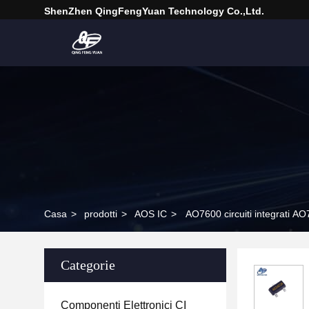
ShenZhen QingFengYuan Technology Co.,Ltd.
Casa
>
prodotti
>
AOS IC
>
AO7600 circuiti integrati 
Categorie
Componenti Elettronici CI