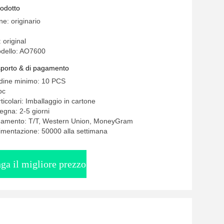
rodotto
ne: originario
 original
dello: AO7600
asporto & di pagamento
rdine minimo: 10 PCS
pc
ticolari: Imballaggio in cartone
egna: 2-5 giorni
agamento: T/T, Western Union, MoneyGram
limentazione: 50000 alla settimana
ga il migliore prezzo