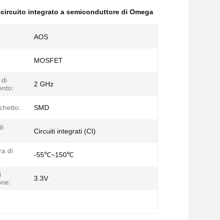
 circuito integrato a semiconduttore di Omega
AOS
MOSFET
di
2 GHz
nto:
chetto:
SMD
di
Circuiti integrati (CI)
a di
-55℃~150℃
:
i
3.3V
one: