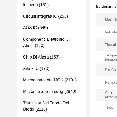
Infineon
(161)
Evidenziar
Circuiti Integrati IC
(258)
Modell
AOS IC
(545)
Imballa
Componenti Elettronici Di
Tipo di
Atmel
(130)
Temper
Chip Di Altera
(153)
funzio
Xilinx IC
(170)
Pin Co
Microcontrollore MCU
(2101)
Nome d
Micron ISSI Samsung
(2840)
Corrent
aliment
Transistor Del Triodo Del
Tipo:
Diodo
(2118)