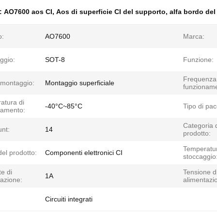
e:
AO7600 aos CI
,
Aos di superficie CI del supporto
,
alfa bordo del
o:
AO7600
Marca:
ggio:
SOT-8
Funzione:
Frequenza 
 montaggio:
Montaggio superficiale
funzioname
atura di
-40°C~85°C
Tipo di pac
namento:
Categoria 
unt:
14
prodotto:
Temperatur
el prodotto:
Componenti elettronici CI
stoccaggio
e di
Tensione d
1A
azione:
alimentazi
Circuiti integrati