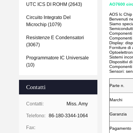
UTC ICS DI ROHM
(2643)
AO7600 circ
AOS Ic Chip
Circuito Integrato Del
Benvenuti ne
Siamo specia
Microchip
(1079)
Semiconduttor
Componenti pa
Resistenze E Condensatori
Componenti el
Display: dis
(3067)
Forniture di 
Optoelettroni
Sistemi incor
Programmatore IC Universale
Dispositivi d
(10)
Componenti 
Sensori: sen
Parte n.
Contatti
Marchi
Contatti:
Miss. Amy
Garanzia
Telefono:
86-180-3344-1064
Fax:
Pagamento