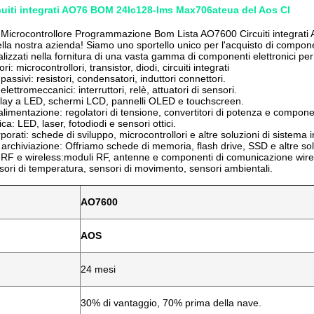
uiti integrati AO76 BOM 24lc128-Ims Max706ateua del Aos CI
 Microcontrollore Programmazione Bom Lista AO7600 Circuiti integrat
lla nostra azienda! Siamo uno sportello unico per l'acquisto di componen
lizzati nella fornitura di una vasta gamma di componenti elettronici per
i: microcontrollori, transistor, diodi, circuiti integrati
ssivi: resistori, condensatori, induttori connettori.
ettromeccanici: interruttori, relè, attuatori di sensori.
play a LED, schermi LCD, pannelli OLED e touchscreen.
alimentazione: regolatori di tensione, convertitori di potenza e componen
ca: LED, laser, fotodiodi e sensori ottici.
porati: schede di sviluppo, microcontrollori e altre soluzioni di sistema 
i archiviazione: Offriamo schede di memoria, flash drive, SSD e altre sol
RF e wireless:moduli RF, antenne e componenti di comunicazione wire
sori di temperatura, sensori di movimento, sensori ambientali.
AO7600
AOS
24 mesi
30% di vantaggio, 70% prima della nave.