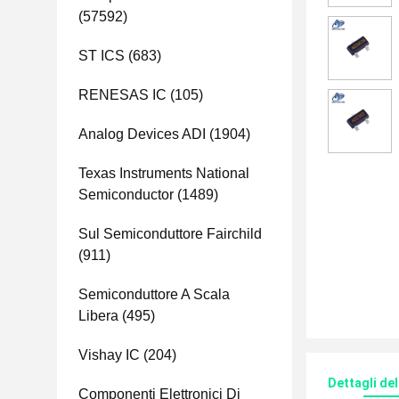
(57592)
ST ICS
(683)
RENESAS IC
(105)
Analog Devices ADI
(1904)
Texas Instruments National
Semiconductor
(1489)
Sul Semiconduttore Fairchild
(911)
Semiconduttore A Scala
Libera
(495)
Vishay IC
(204)
Dettagli de
Componenti Elettronici Di