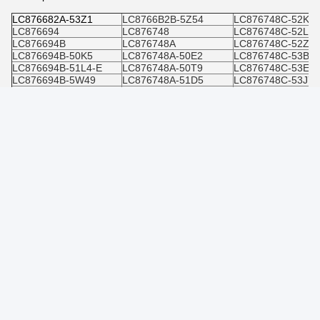
LC876682A-53Z1
LC8766B2B-5Z54
LC876748C-52K9-
LC876694
LC876748
LC876748C-52L0-
LC876694B
LC876748A
LC876748C-52Z7-
LC876694B-50K5
LC876748A-50E2
LC876748C-53B4-
LC876694B-51L4-E
LC876748A-50T9
LC876748C-53E8-
LC876694B-5W49
LC876748A-51D5
LC876748C-53J7-
LC876694B-5Y4
LC876748A-51H4
LC876748C53J7E
LC876694B-5Y49
LC876748A-5Z30
LC876756C
LC876694B/5Y49
LC876748A-5Z32
LC876756C-51H7
LC876694W-5W31
LC876748A-5Z76
LC876756C-51R6
LC876696A
LC876748C
LC876756C-51R6-
LC876696B
LC876748C-51S4-E
LC876756C-52C1-
LC876696B-51G9-E
LC876748C-51Y4-E
LC876756C-52N7-
LC876696B-53A3
LC876748C-51Z8-E
LC876756C-52W5
LC876696W-5Y35
LC876748C-52B3-E
LC876756C-52W5
LC8766B2A
LC876748C-52B4-E
LC876756C51R6
LC8766B2A-5T47
LC876748C-52J9-E
LC876764
LC8766B2B
LC876748C-52K
LC876764-50E9
LC8766B2B-50G0
LC876748C-52K3
LC876764-50J8
LC8766B2B-5Z54
LC876748C-52K9
LC876764A
Se avete domande specifiche o richiedete un preventivo per uno
dei nostri prodotti, sentitevi liberi di inviarci un messaggio.
Il nostro team dedicato è pronto ad assistervi con qualsiasi
domanda e fornire prezzi competitivi.
Non vediamo l'ora di servirvi e soddisfare tutte le vostre esigenze