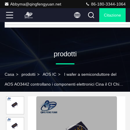
Abbyma@qingfengyuan.net
86-180-3344-1064
Citazione
prodotti
Casa
>
prodotti
>
AOS IC
>
I wafer a semiconduttore del
AOS AO3442 controllano i componenti elettronici Cina il CI Chips
Integrated Circuits AO3442