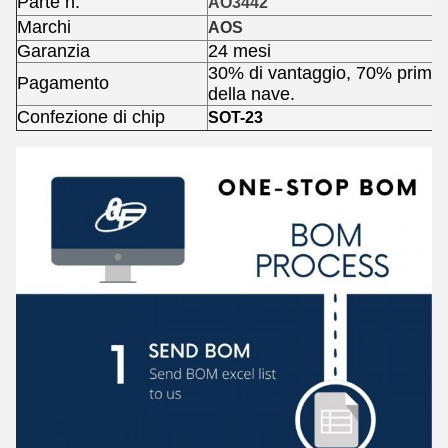
Parte n.
AO3
4
4
2
Marchi
AOS
Garanzia
24 mesi
30% di vantaggio, 70% prima
Pagamento
della nave.
Confezione di chip
SOT-23