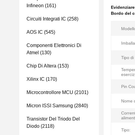
Infineon
(161)
Evidenziar
Bordo del c
Circuiti Integrati IC
(258)
Modell
AOS IC
(545)
Imballa
Componenti Elettronici Di
Atmel
(130)
Tipo di
Chip Di Altera
(153)
Temper
eserciz
Xilinx IC
(170)
Pin Co
Microcontrollore MCU
(2101)
Nome d
Micron ISSI Samsung
(2840)
Corrent
aliment
Transistor Del Triodo Del
Diodo
(2118)
Tipo: