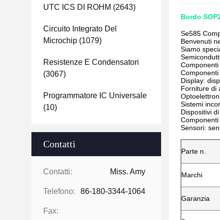
UTC ICS DI ROHM
(2643)
Bordo SOP24
Circuito Integrato Del
Se585 Compon
Microchip
(1079)
Benvenuti ne
Siamo specia
Semiconduttor
Resistenze E Condensatori
Componenti pa
Componenti el
(3067)
Display: dis
Forniture di 
Programmatore IC Universale
Optoelettroni
Sistemi incor
(10)
Dispositivi d
Componenti 
Sensori: sen
Contatti
Parte n.
Contatti:
Miss. Amy
Marchi
Telefono:
86-180-3344-1064
Garanzia
Fax: