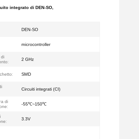
cuito integrato di DEN-SO
,
DEN-SO
microcontroller
di
2 GHz
nto:
chetto:
SMD
di
Circuiti integrati (CI)
a di
-55℃~150℃
one:
i
3.3V
one: