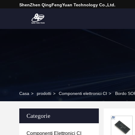
ShenZhen QingFengYuan Technology Co.,Ltd.
Casa
>
prodotti
>
Componenti elettronici CI
>
Bordo SOP2
Categorie
Componenti Elettronici CI