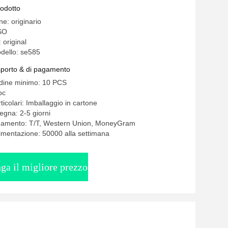
rodotto
ne: originario
SO
 original
dello: se585
asporto & di pagamento
rdine minimo: 10 PCS
pc
ticolari: Imballaggio in cartone
egna: 2-5 giorni
agamento: T/T, Western Union, MoneyGram
limentazione: 50000 alla settimana
ga il migliore prezzo