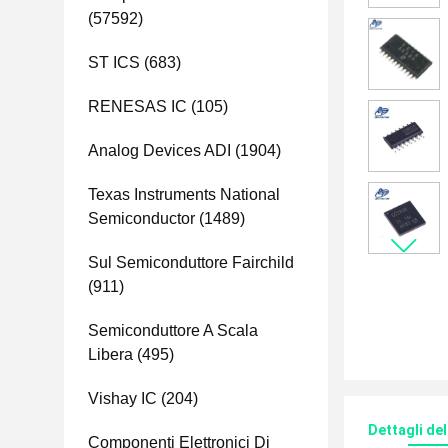
(57592)
ST ICS
(683)
RENESAS IC
(105)
Analog Devices ADI
(1904)
Texas Instruments National
Semiconductor
(1489)
Sul Semiconduttore Fairchild
(911)
Semiconduttore A Scala
Libera
(495)
Vishay IC
(204)
Dettagli de
Componenti Elettronici Di