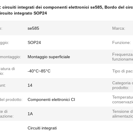
e:
circuiti integrati dei componenti elettronici se585
,
Bordo del cir
ircuito integrato SOP24
o:
se585
Marca:
ggio:
SOP24
Funzione:
Frequenza 
 montaggio:
Montaggio superficiale
funzioname
atura di
-40°C~85°C
Tipo di pac
io:
Categoria 
unt:
14
prodotto:
Temperatur
el prodotto:
Componenti elettronici CI
conservazi
e di
Tensione d
1A
azione:
alimentazi
Circuiti integrati