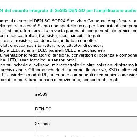
 del circuito integrato di Se585 DEN-SO per l'amplificatore aud
enti elettronici DEN-SO SOP24 Shenzhen Gamepad Amplificatore audio 
lla nostra azienda! Siamo uno sportello unico per l'acquisto di componen
lizzati nella fornitura di una vasta gamma di componenti elettronici per
i: microcontrollori, transistor, diodi, circuiti integrati
ssivi: resistori, condensatori, induttori connettori.
ettromeccanici: interruttori, relè, attuatori di sensori.
play a LED, schermi LCD, pannelli OLED e touchscreen.
alimentazione: regolatori di tensione, convertitori di potenza e componen
ca: LED, laser, fotodiodi e sensori ottici.
porati: schede di sviluppo, microcontrollori e altre soluzioni di sistema 
i archiviazione: Offriamo schede di memoria, flash drive, SSD e altre sol
RF e wireless:moduli RF, antenne e componenti di comunicazione wire
sori di temperatura, sensori di movimento, sensori ambientali.
se585
DEN-SO
24 mesi