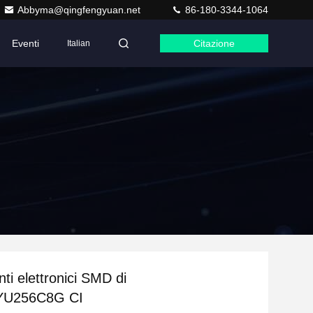
Abbyma@qingfengyuan.net
86-180-3344-1064
Eventi
Citazione
Italian
i elettronici SMD di
YU256C8G CI