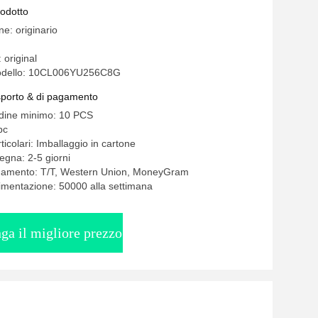
rodotto
ne: originario
 original
odello: 10CL006YU256C8G
asporto & di pagamento
rdine minimo: 10 PCS
pc
ticolari: Imballaggio in cartone
egna: 2-5 giorni
agamento: T/T, Western Union, MoneyGram
limentazione: 50000 alla settimana
ga il migliore prezzo