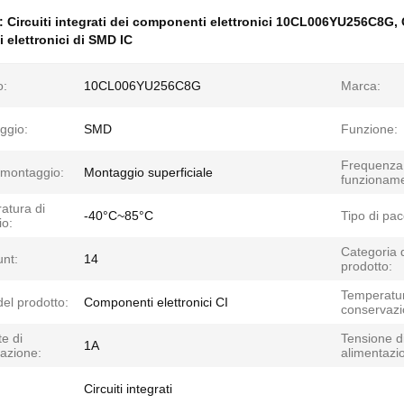
e:
Circuiti integrati dei componenti elettronici 10CL006YU256C8G
,
elettronici di SMD IC
o:
10CL006YU256C8G
Marca:
ggio:
SMD
Funzione:
Frequenza 
 montaggio:
Montaggio superficiale
funzioname
atura di
-40°C~85°C
Tipo di pac
io:
Categoria 
unt:
14
prodotto:
Temperatur
el prodotto:
Componenti elettronici CI
conservazi
e di
Tensione d
1A
azione:
alimentazi
Circuiti integrati