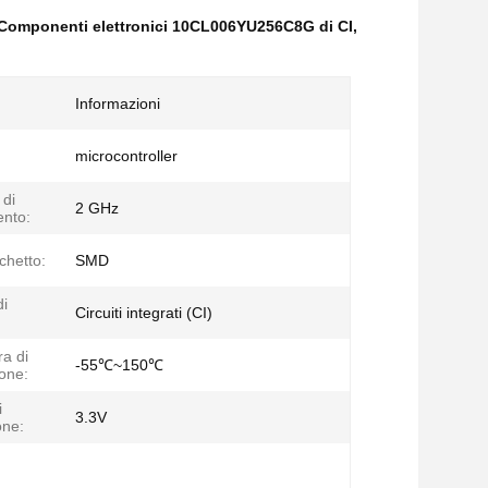
Componenti elettronici 10CL006YU256C8G di CI
,
Informazioni
microcontroller
di
2 GHz
nto:
chetto:
SMD
di
Circuiti integrati (CI)
a di
-55℃~150℃
one:
i
3.3V
one: