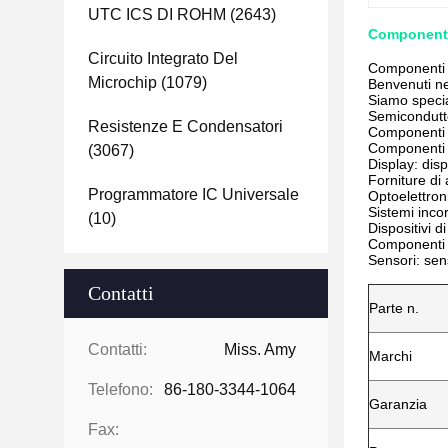
UTC ICS DI ROHM
(2643)
Componenti
Circuito Integrato Del
Componenti 
Microchip
(1079)
Benvenuti ne
Siamo specia
Semiconduttor
Resistenze E Condensatori
Componenti pa
Componenti el
(3067)
Display: dis
Forniture di 
Programmatore IC Universale
Optoelettroni
Sistemi incor
(10)
Dispositivi d
Componenti 
Sensori: sen
Contatti
Parte n.
Contatti:
Miss. Amy
Marchi
Telefono:
86-180-3344-1064
Garanzia
Fax: