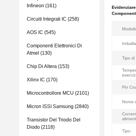
Infineon
(161)
Evidenziar
Componenti 
Circuiti Integrati IC
(258)
Modell
AOS IC
(545)
Imballa
Componenti Elettronici Di
Atmel
(130)
Tipo di
Chip Di Altera
(153)
Temper
eserciz
Xilinx IC
(170)
Pin Co
Microcontrollore MCU
(2101)
Nome d
Micron ISSI Samsung
(2840)
Corrent
aliment
Transistor Del Triodo Del
Diodo
(2118)
Tipo: