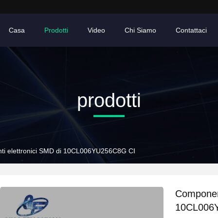
Casa
Prodotti
Video
Chi Siamo
Contattaci
prodotti
i elettronici SMD di 10CL006YU256C8G CI
Component
10CL006