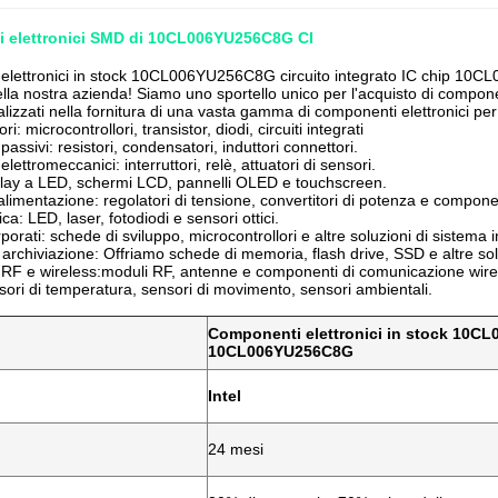
 elettronici SMD di 10CL006YU256C8G CI
elettronici in stock 10CL006YU256C8G circuito integrato IC chip 1
lla nostra azienda! Siamo uno sportello unico per l'acquisto di componen
lizzati nella fornitura di una vasta gamma di componenti elettronici per
i: microcontrollori, transistor, diodi, circuiti integrati
ssivi: resistori, condensatori, induttori connettori.
ettromeccanici: interruttori, relè, attuatori di sensori.
play a LED, schermi LCD, pannelli OLED e touchscreen.
alimentazione: regolatori di tensione, convertitori di potenza e componen
ca: LED, laser, fotodiodi e sensori ottici.
porati: schede di sviluppo, microcontrollori e altre soluzioni di sistema 
i archiviazione: Offriamo schede di memoria, flash drive, SSD e altre sol
RF e wireless:moduli RF, antenne e componenti di comunicazione wire
sori di temperatura, sensori di movimento, sensori ambientali.
Componenti elettronici in stock 10CL
10CL006YU256C8G
Intel
24 mesi