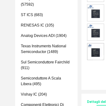
(57592)
ST ICS
(683)
RENESAS IC
(105)
Analog Devices ADI
(1904)
Texas Instruments National
Semiconductor
(1489)
Sul Semiconduttore Fairchild
(911)
Semiconduttore A Scala
Libera
(495)
Vishay IC
(204)
Dettagli de
Componenti Elettronici Di