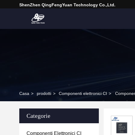
ShenZhen QingFengYuan Technology Co.,Ltd.
Casa
>
prodotti
>
Componenti elettronici CI
>
Component
Categorie
Componenti Elettronici CI