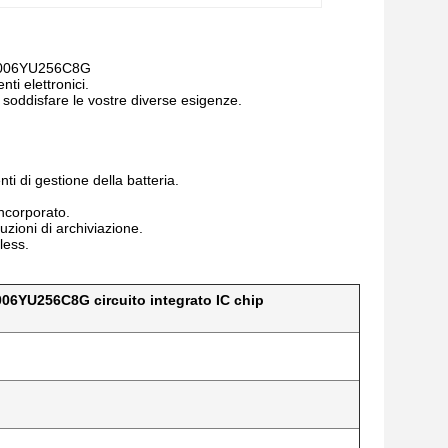
0CL006YU256C8G
ti elettronici.
 soddisfare le vostre diverse esigenze.
ti di gestione della batteria.
incorporato.
uzioni di archiviazione.
less.
006YU256C8G circuito integrato IC chip