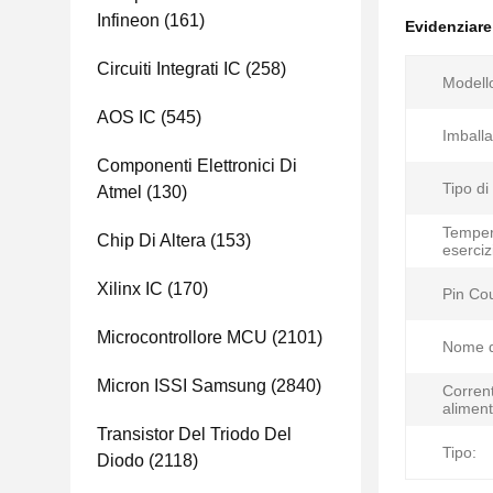
Infineon
(161)
Evidenziar
Circuiti Integrati IC
(258)
Modell
AOS IC
(545)
Imballa
Componenti Elettronici Di
Tipo di
Atmel
(130)
Temper
Chip Di Altera
(153)
eserciz
Xilinx IC
(170)
Pin Co
Microcontrollore MCU
(2101)
Nome d
Micron ISSI Samsung
(2840)
Corrent
aliment
Transistor Del Triodo Del
Tipo:
Diodo
(2118)