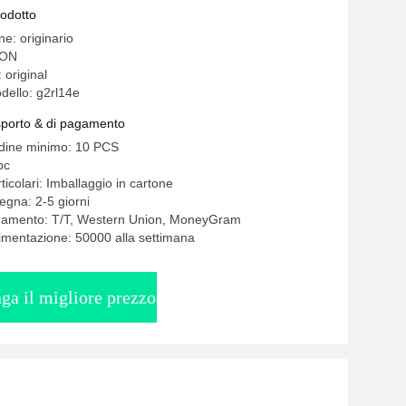
P8 Stm32 alimentano i convertitori
rodotto
ne: originario
RON
 original
ello: g2rl14e
asporto & di pagamento
rdine minimo: 10 PCS
pc
ticolari: Imballaggio in cartone
egna: 2-5 giorni
agamento: T/T, Western Union, MoneyGram
limentazione: 50000 alla settimana
ga il migliore prezzo