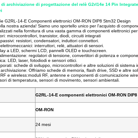
vi di archiviazione di progettazione del relè G2rl14e 14 Pin Inte
ri
4e G2RL-14-E Componenti elettronici OM-RON DIP8 Stm32 Design
lla nostra azienda! Siamo uno sportello unico per l'acquisto di componen
lizzati nella fornitura di una vasta gamma di componenti elettronici per
i: microcontrollori, transistor, diodi, circuiti integrati
ssivi: resistori, condensatori, induttori connettori.
ettromeccanici: interruttori, relè, attuatori di sensori.
play a LED, schermi LCD, pannelli OLED e touchscreen.
alimentazione: regolatori di tensione, convertitori di potenza e componen
ca: LED, laser, fotodiodi e sensori ottici.
porati: schede di sviluppo, microcontrollori e altre soluzioni di sistema 
i archiviazione: Offriamo schede di memoria, flash drive, SSD e altre sol
RF e wireless:moduli RF, antenne e componenti di comunicazione wire
sori di temperatura, sensori di movimento, sensori ambientali.
G2RL-14-E componenti elettronici OM-RON DIP8
OM-RON
24 mesi