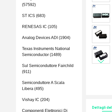
(57592)
ST ICS
(683)
RENESAS IC
(105)
Analog Devices ADI
(1904)
Texas Instruments National
Semiconductor
(1489)
Sul Semiconduttore Fairchild
(911)
Semiconduttore A Scala
Libera
(495)
Vishay IC
(204)
Dettagli de
Componenti Elettronici Di