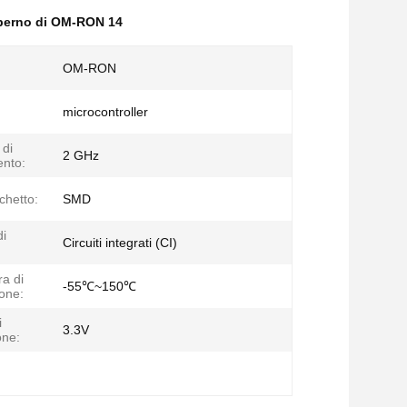
l perno di OM-RON 14
OM-RON
microcontroller
di
2 GHz
nto:
chetto:
SMD
di
Circuiti integrati (CI)
a di
-55℃~150℃
one:
i
3.3V
one: