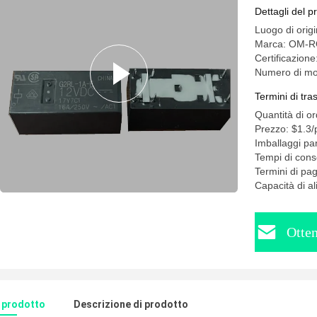
OM-RON DI
Dettagli del p
Luogo di origi
Marca: OM-
Certificazione:
Numero di mod
Termini di tr
Quantità di o
Prezzo: $1.3/
Imballaggi par
Tempi di cons
Termini di p
Capacità di a
Otten
l prodotto
Descrizione di prodotto