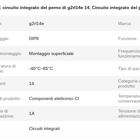
e:
circuito integrato del perno di g2rl14e 14
,
Circuito integrato de
o:
g2rl14e
Marca:
ggio:
DIP8
Funzione:
Frequenza 
 montaggio:
Montaggio superficiale
funzioname
atura di
-40°C~85°C
Tipo di pac
io:
Categoria 
unt:
14
prodotto:
Temperatur
i prodotto:
Componenti elettronici CI
conservazi
e di
Tensione d
1A
azione:
alimentazi
Circuiti integrati