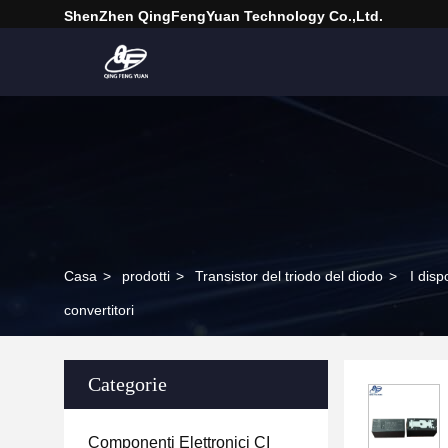
ShenZhen QingFengYuan Technology Co.,Ltd.
Casa
>
prodotti
>
Transistor del triodo del diodo
>
I dis
convertitori
Categorie
Componenti Elettronici CI