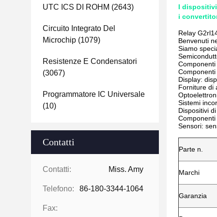
UTC ICS DI ROHM
(2643)
I dispositi
i convertito
Circuito Integrato Del
Relay G2rl1
Microchip
(1079)
Benvenuti ne
Siamo specia
Semiconduttor
Resistenze E Condensatori
Componenti pa
Componenti el
(3067)
Display: dis
Forniture di 
Programmatore IC Universale
Optoelettroni
Sistemi incor
(10)
Dispositivi d
Componenti 
Sensori: sen
Contatti
Parte n.
Contatti:
Miss. Amy
Marchi
Telefono:
86-180-3344-1064
Garanzia
Fax: