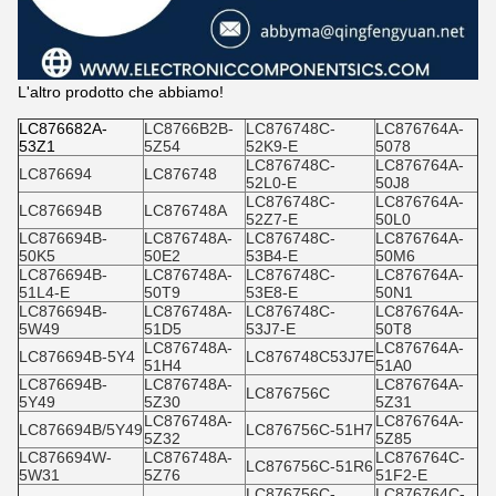
L'altro prodotto che abbiamo!
LC876682A-
LC8766B2B-
LC876748C-
LC876764A-
53Z1
5Z54
52K9-E
5078
LC876748C-
LC876764A-
LC876694
LC876748
52L0-E
50J8
LC876748C-
LC876764A-
LC876694B
LC876748A
52Z7-E
50L0
LC876694B-
LC876748A-
LC876748C-
LC876764A-
50K5
50E2
53B4-E
50M6
LC876694B-
LC876748A-
LC876748C-
LC876764A-
51L4-E
50T9
53E8-E
50N1
LC876694B-
LC876748A-
LC876748C-
LC876764A-
5W49
51D5
53J7-E
50T8
LC876748A-
LC876764A-
LC876694B-5Y4
LC876748C53J7E
51H4
51A0
LC876694B-
LC876748A-
LC876764A-
LC876756C
5Y49
5Z30
5Z31
LC876748A-
LC876764A-
LC876694B/5Y49
LC876756C-51H7
5Z32
5Z85
LC876694W-
LC876748A-
LC876764C-
LC876756C-51R6
5W31
5Z76
51F2-E
LC876756C-
LC876764C-