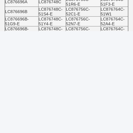
LC876696A
LC876748C
51R6-E
51F3-E
LC876748C-
LC876756C-
LC876764C-
LC876696B
51S4-E
52C1-E
51W1
LC876696B-
LC876748C-
LC876756C-
LC876764C-
51G9-E
51Y4-E
52N7-E
52A4-E
LC876696B-
LC876748C-
LC876756C-
LC876764C-
53A3
51Z8-E
52W5
52C7-E
LC876696W-
LC876748C-
LC876756C-
LC876764C-
5Y35
52B3-E
52W5-E
52H7-E
LC876748C-
LC876764C-
LC8766B2A
LC876756C51R6
52B4-E
52K2-E
LC8766B2A-
LC876748C-
LC876764C-
LC876764
5T47
52J9-E
52M9-E
LC876748C-
LC876764C-
LC8766B2B
LC876764-50E9
52K
52Z2
LC8766B2B-
LC876748C-
LC876764C-
LC876764-50J8
50G0
52K3
53E2-E
LC8766B2B-
LC876748C-
LC876764A
LC876772B
5Z54
52K9
Se avete domande specifiche o richiedete un preventivo per uno
dei nostri prodotti, sentitevi liberi di inviarci un messaggio.
Il nostro team dedicato è pronto ad assistervi con qualsiasi
domanda e fornire prezzi competitivi.
Non vediamo l'ora di servirvi e soddisfare tutte le vostre esigenze
di approvvigionamento di componenti elettronici!
Aspetto la tua risposta.