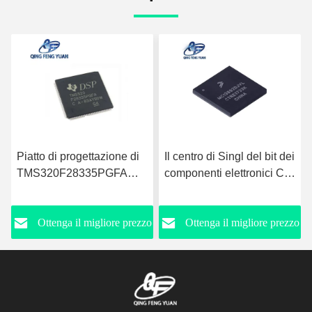
Il centro di Singl del bit dei
Componenti elettronici CI
componenti elettronici CI
Texas Instruments Ic
LPC82x 32 di
nazionale di
MC13892DJVL
MSP430F149IPMR
o
Ottenga il migliore prezzo
Ottenga il migliore prezzo