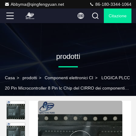
Abbyma@qingfengyuan.net
86-180-3344-1064
Citazione
prodotti
Casa
>
prodotti
>
Componenti elettronici CI
>
LOGICA PLCC
20 Pin Microcontroller 8 Pin Ic Chip del CIRRO dei componenti
elettronici CI di Cs493292cl