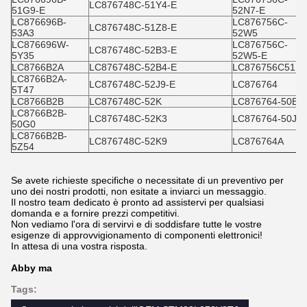
LC876748C-51Y4-E
51G9-E
52N7-E
LC876696B-
LC876756C-
LC876748C-51Z8-E
53A3
52W5
LC876696W-
LC876756C-
LC876748C-52B3-E
5Y35
52W5-E
LC8766B2A
LC876748C-52B4-E
LC876756C51R
LC8766B2A-
LC876748C-52J9-E
LC876764
5T47
LC8766B2B
LC876748C-52K
LC876764-50E9
LC8766B2B-
LC876748C-52K3
LC876764-50J8
50G0
LC8766B2B-
LC876748C-52K9
LC876764A
5Z54
Se avete richieste specifiche o necessitate di un preventivo per
uno dei nostri prodotti, non esitate a inviarci un messaggio.
Il nostro team dedicato è pronto ad assistervi per qualsiasi
domanda e a fornire prezzi competitivi.
Non vediamo l'ora di servirvi e di soddisfare tutte le vostre
esigenze di approvvigionamento di componenti elettronici!
In attesa di una vostra risposta.
Abby ma
Tags: