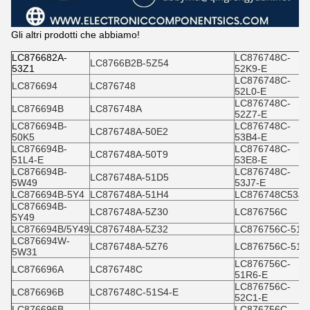
Gli altri prodotti che abbiamo!
LC876682A-
LC876748C-
LC8766B2B-5Z54
53Z1
52K9-E
LC876748C-
LC876694
LC876748
52L0-E
LC876748C-
LC876694B
LC876748A
52Z7-E
LC876694B-
LC876748C-
LC876748A-50E2
50K5
53B4-E
LC876694B-
LC876748C-
LC876748A-50T9
51L4-E
53E8-E
LC876694B-
LC876748C-
LC876748A-51D5
5W49
53J7-E
LC876694B-5Y4
LC876748A-51H4
LC876748C53J7
LC876694B-
LC876748A-5Z30
LC876756C
5Y49
LC876694B/5Y49
LC876748A-5Z32
LC876756C-51H
LC876694W-
LC876748A-5Z76
LC876756C-51R
5W31
LC876756C-
LC876696A
LC876748C
51R6-E
LC876756C-
LC876696B
LC876748C-51S4-E
52C1-E
LC876696B-
LC876756C-