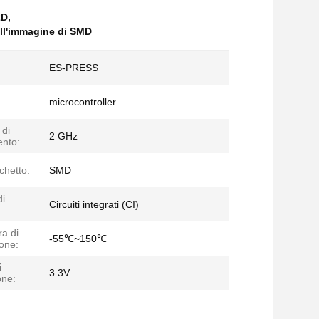
2D
,
ell'immagine di SMD
ES-PRESS
microcontroller
di
2 GHz
nto:
chetto:
SMD
di
Circuiti integrati (CI)
a di
-55℃~150℃
one:
i
3.3V
one: