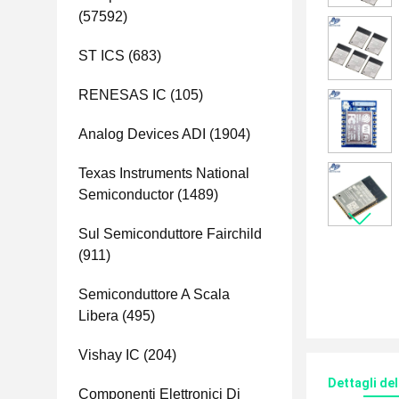
(57592)
ST ICS
(683)
RENESAS IC
(105)
Analog Devices ADI
(1904)
Texas Instruments National
Semiconductor
(1489)
Sul Semiconduttore Fairchild
(911)
Semiconduttore A Scala
Libera
(495)
Vishay IC
(204)
Dettagli de
Componenti Elettronici Di