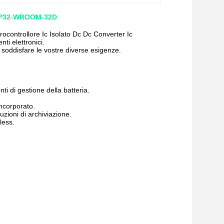
 ESP32-WROOM-32D
ntrollore Ic Isolato Dc Dc Converter Ic
ti elettronici.
 soddisfare le vostre diverse esigenze.
ti di gestione della batteria.
incorporato.
uzioni di archiviazione.
less.