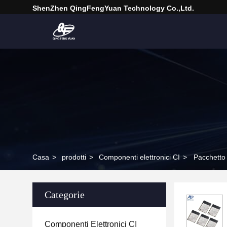
ShenZhen QingFengYuan Technology Co.,Ltd.
Casa
>
prodotti
>
Componenti elettronici CI
>
Pacchetto
Categorie
Componenti Elettronici CI