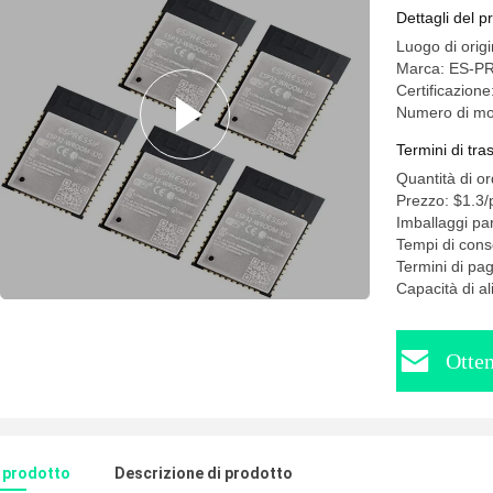
32D
Dettagli del p
Luogo di origi
Marca: ES-P
Certificazione:
Numero di m
Termini di tr
Quantità di o
Prezzo: $1.3/
Imballaggi par
Tempi di cons
Termini di p
Capacità di a
Otten
l prodotto
Descrizione di prodotto