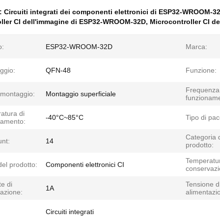
e:
Circuiti integrati dei componenti elettronici di ESP32-WROOM-3
oller CI dell'immagine di ESP32-WROOM-32D
,
Microcontroller CI d
o:
ESP32-WROOM-32D
Marca:
ggio:
QFN-48
Funzione:
Frequenza 
 montaggio:
Montaggio superficiale
funzioname
atura di
-40°C~85°C
Tipo di pac
namento:
Categoria 
unt:
14
prodotto:
Temperatur
el prodotto:
Componenti elettronici CI
conservazi
e di
Tensione d
1A
azione:
alimentazi
Circuiti integrati