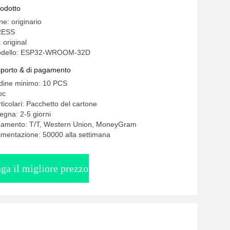
rodotto
ne: originario
RESS
 original
odello: ESP32-WROOM-32D
asporto & di pagamento
rdine minimo: 10 PCS
pc
ticolari: Pacchetto del cartone
egna: 2-5 giorni
agamento: T/T, Western Union, MoneyGram
limentazione: 50000 alla settimana
ga il migliore prezzo