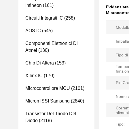
Infineon
(161)
Evidenziar
Microcontr
Circuiti Integrati IC
(258)
Modell
AOS IC
(545)
Imballa
Componenti Elettronici Di
Atmel
(130)
Tipo di
Chip Di Altera
(153)
Temper
funzio
Xilinx IC
(170)
Pin Co
Microcontrollore MCU
(2101)
Nome d
Micron ISSI Samsung
(2840)
Corrent
aliment
Transistor Del Triodo Del
Diodo
(2118)
Tipo: