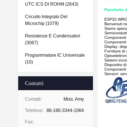
UTC ICS DI ROHM
(2643)
Pacchetto 
Circuito Integrato Del
ESP32-WROOM
Microchip
(1079)
Benvenuti ne
Siamo specia
Semiconduttor
Resistenze E Condensatori
Componenti pa
Componenti el
(3067)
Display: dis
Forniture di 
Programmatore IC Universale
Optoelettroni
Sistemi incor
(10)
Dispositivi d
Componenti 
Sensori: sen
Contatti
Contatti:
Miss. Amy
Telefono:
86-180-3344-1064
Fax: