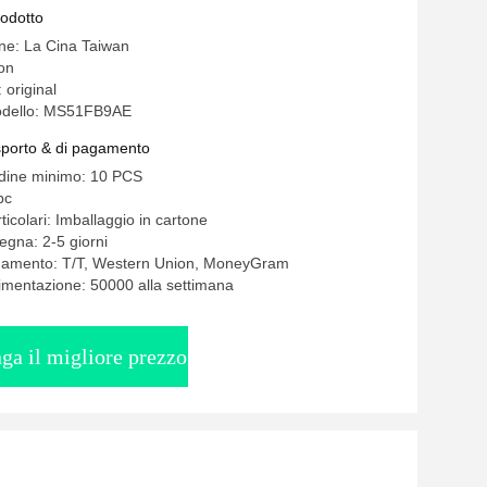
rodotto
ine: La Cina Taiwan
on
 original
odello: MS51FB9AE
asporto & di pagamento
rdine minimo: 10 PCS
pc
ticolari: Imballaggio in cartone
egna: 2-5 giorni
agamento: T/T, Western Union, MoneyGram
limentazione: 50000 alla settimana
ga il migliore prezzo