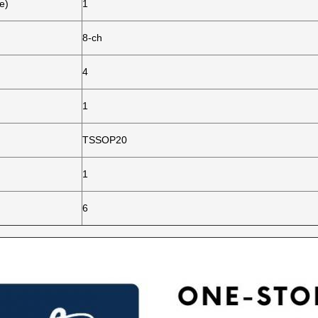
e)
1
)
8-ch
4
1
TSSOP20
1
6