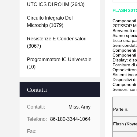
UTC ICS DI ROHM
(2643)
FLASH 20TS
Circuito Integrato Del
Componenti 
Microchip
(1079)
20TSSOP MS51
Benvenuti ne
Siamo specia
Resistenze E Condensatori
Ecco una pan
Semiconduttor
(3067)
Componenti pa
Componenti el
Programmatore IC Universale
Display: dis
Forniture di 
(10)
Optoelettroni
Sistemi incor
Dispositivi d
Componenti 
Contatti
Sensori: sen
Contatti:
Miss. Amy
Parte n.
Telefono:
86-180-3344-1064
Flash (Kbyt
Fax: