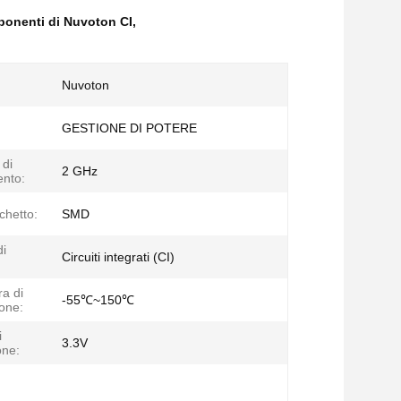
onenti di Nuvoton CI
,
Nuvoton
GESTIONE DI POTERE
di
2 GHz
nto:
chetto:
SMD
di
Circuiti integrati (CI)
a di
-55℃~150℃
one:
i
3.3V
one: