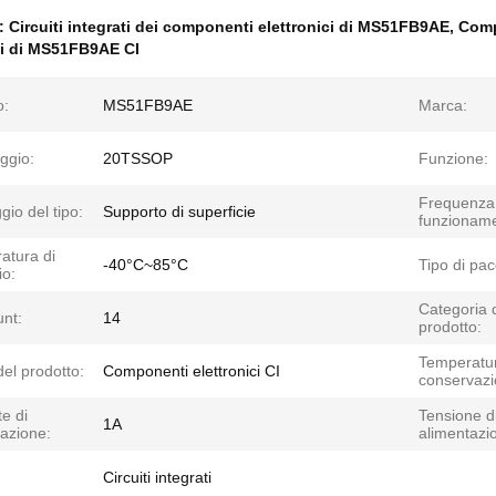
e:
Circuiti integrati dei componenti elettronici di MS51FB9AE
,
Comp
 di MS51FB9AE CI
o:
MS51FB9AE
Marca:
ggio:
20TSSOP
Funzione:
Frequenza 
io del tipo:
Supporto di superficie
funzioname
atura di
-40°C~85°C
Tipo di pac
io:
Categoria 
unt:
14
prodotto:
Temperatur
el prodotto:
Componenti elettronici CI
conservazi
e di
Tensione d
1A
azione:
alimentazi
Circuiti integrati