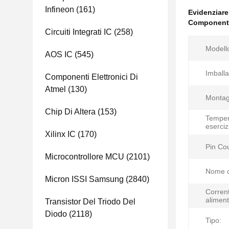
Infineon
(161)
Evidenziar
Componenti
Circuiti Integrati IC
(258)
Modell
AOS IC
(545)
Imballa
Componenti Elettronici Di
Atmel
(130)
Montagg
Chip Di Altera
(153)
Temper
eserciz
Xilinx IC
(170)
Pin Co
Microcontrollore MCU
(2101)
Nome d
Micron ISSI Samsung
(2840)
Corrent
aliment
Transistor Del Triodo Del
Diodo
(2118)
Tipo: