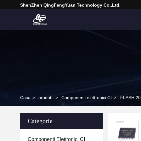
ShenZhen QingFengYuan Technology Co.,Ltd.
Casa
>
prodotti
>
Componenti elettronici CI
>
FLASH 20
Categorie
Componenti Elettronici CI