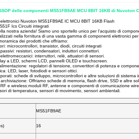
SOP delle componenti MS51FB9AE MCU 8BIT 16KB di Nuvoton C
elettronici Nuvoton MS51FB9AE IC MCU 8BIT 16KB Flash
F Ics Circuiti integrati
lla nostra azienda! Siamo uno sportello unico per l'acquisto di componen
lizzati nella fornitura di una vasta gamma di componenti elettronici per
oramica dei prodotti che offriamo:
i: microcontrollori, transistor, diodi, circuiti integrati
ssivi: resistori, condensatori, induttori connettori.
ettromeccanici: interruttori, relè, attuatori di sensori.
play a LED, schermi LCD, pannelli OLED e touchscreen.
alimentazione: regolatori di tensione, convertitori di potenza e componen
ca: LED, laser, fotodiodi e sensori ottici.
porati: schede di sviluppo, microcontrollori e altre soluzioni di sistema 
i archiviazione: Offriamo schede di memoria, flash drive, SSD e altre sol
RF e wireless:moduli RF, antenne e componenti di comunicazione wire
sori di temperatura, sensori di movimento, sensori ambientali.
MS51FB9AE
es)
16