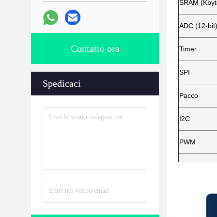
SRAM (Kbyt
ADC (12-bit
Contatto ora
Timer
SPI
Spedicaci
Pacco
I2C
PWM