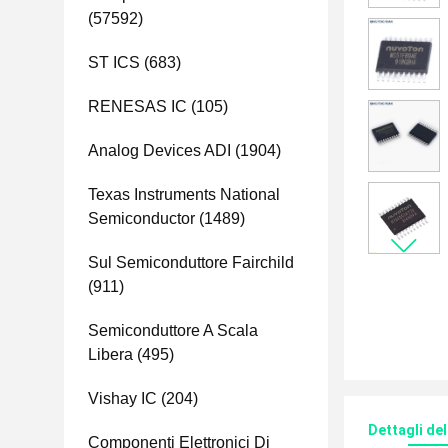
(57592)
ST ICS
(683)
RENESAS IC
(105)
Analog Devices ADI
(1904)
Texas Instruments National
Semiconductor
(1489)
Sul Semiconduttore Fairchild
(911)
Semiconduttore A Scala
Libera
(495)
Vishay IC
(204)
Dettagli de
Componenti Elettronici Di