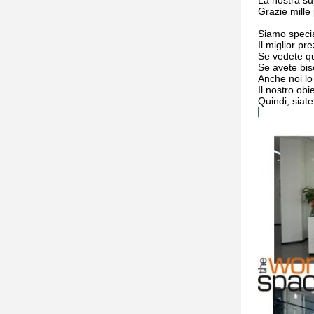
La nostra su
Grazie mille 
Siamo special
Il miglior pr
Se vedete qu
Se avete biso
Anche noi lo
Il nostro obi
Quindi, siate 