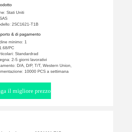
rodotto
e: Stati Uniti
ESAS
dello: 2SC1621-T1B
asporto & di pagamento
rdine minimo: 1
-1.68/PC
ticolari: Standardrad
gna: 2-5 giorni lavorativi
gamento: D/A, D/P, T/T, Western Union,
limentazione: 10000 PCS a settimana
ga il migliore prezzo