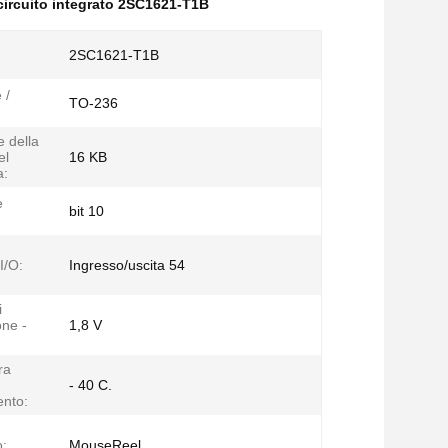
ircuito integrato 2SC1621-T1B
2SC1621-T1B
 /
TO-236
 della
el
16 KB
a:
e
bit 10
I/O:
Ingresso/uscita 54
i
one -
1,8 V
ra
- 40 C.
nto:
o:
MouseReel