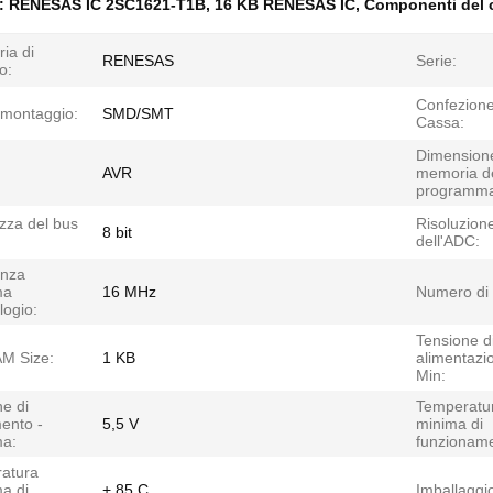
e:
RENESAS IC 2SC1621-T1B
,
16 KB RENESAS IC
,
Componenti del c
ia di
RENESAS
Serie:
o:
Confezione
i montaggio:
SMD/SMT
Cassa:
Dimensione
AVR
memoria d
programm
zza del bus
Risoluzion
8 bit
dell'ADC:
nza
ma
16 MHz
Numero di 
logio:
Tensione d
AM Size:
1 KB
alimentazi
Min:
e di
Temperatu
mento -
5,5 V
minima di
a:
funzioname
atura
a di
+ 85 C
Imballaggi