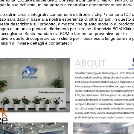
periorità: 1.Qualità superiore 2.Consegna puntuale 3.Miglior servizio pr
per la sua richiesta, mi ha portato a controllare attentamente per darvi i
izzati in circuiti integrati / componenti elettronici / chip / memoria IC / c
ezzo sarà dato in base alla nostra esperienza di oltre 10 anni in questo s
esta descrizione sul prodotto, dimostra che questo modello di prodotto
gno di un unico punto di riferimento per l'ordine di servizio BOM Kittin
 accogliamo. Basta mandarci la BOM e faremo un preventivo per te.
ettivo è quello di cooperare con i clienti per il business a lungo termine pe
sicuri di inviare dettagli e contattateci!