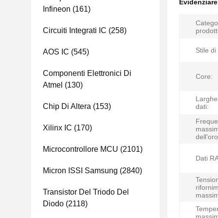
Evidenziar
Infineon
(161)
Categor
Circuiti Integrati IC
(258)
prodott
Stile d
AOS IC
(545)
Componenti Elettronici Di
Core:
Atmel
(130)
Larghe
Chip Di Altera
(153)
dati:
Freque
Xilinx IC
(170)
massi
dell'oro
Microcontrollore MCU
(2101)
Dati R
Micron ISSI Samsung
(2840)
Tension
riforni
Transistor Del Triodo Del
massim
Diodo
(2118)
Temper
massim