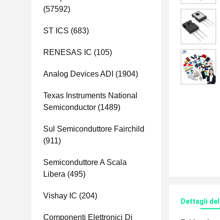
(57592)
ST ICS
(683)
RENESAS IC
(105)
Analog Devices ADI
(1904)
Texas Instruments National
Semiconductor
(1489)
Sul Semiconduttore Fairchild
(911)
Semiconduttore A Scala
Libera
(495)
Vishay IC
(204)
Dettagli de
Componenti Elettronici Di