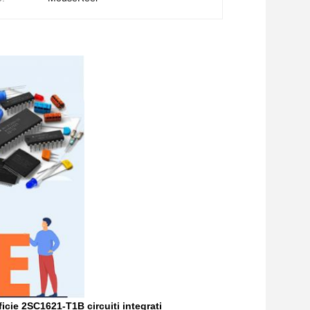
cie 2SC1621-T1B circuiti integrati