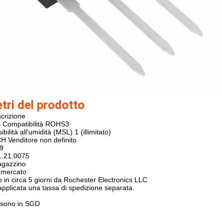
ri del prodotto
crizione
S
Compatibilità ROHS3
sibilità all'umidità (MSL)
1 (illimitato)
CH
Venditore non definito
9
1.21.0075
agazzino
 mercato
o in circa 5 giorni da Rochester Electronics LLC
pplicata una tassa di spedizione separata.
i sono in SGD