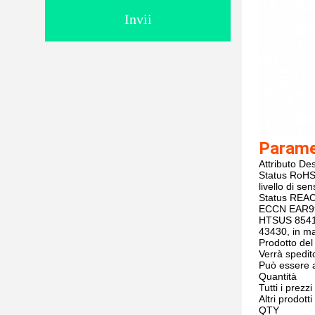
Invii
Paramet
Attributo
Des
Status RoH
livello di sen
Status REA
ECCN
EAR9
HTSUS
854
43430, in m
Prodotto del
Verrà spedit
Può essere a
Quantità
Tutti i prezz
Altri prodotti
QTY