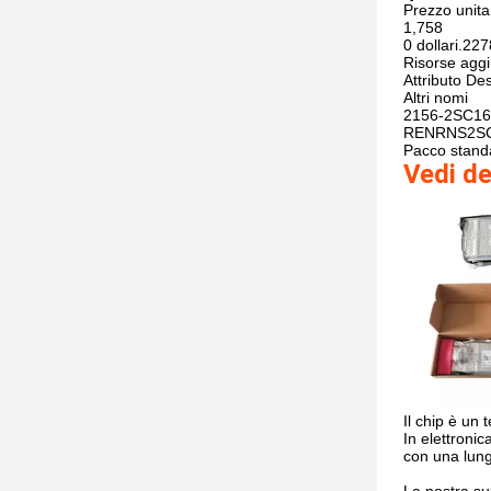
Prezzo unita
1,758
0 dollari.22
Risorse aggi
Attributo
Des
Altri nomi
2156-2SC16
RENRNS2SC
Pacco stand
Vedi de
Il chip è un 
In elettronic
con una lun