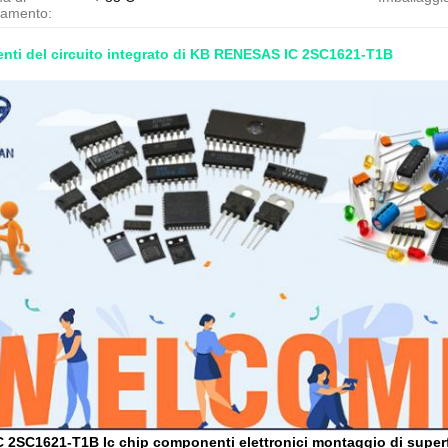
namento:
nti del circuito integrato di KB RENESAS IC 2SC1621-T1B
2SC1621-T1B Ic chip componenti elettronici montaggio di superfi