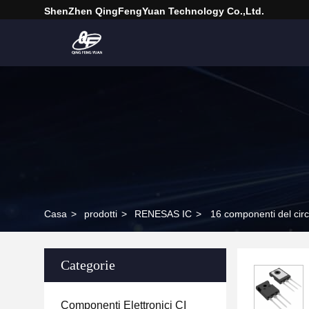
ShenZhen QingFengYuan Technology Co.,Ltd.
Casa
>
prodotti
>
RENESAS IC
>
16 componenti del ci
Categorie
Componenti Elettronici CI