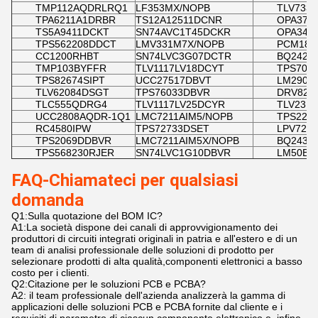
TMP112AQDRLRQ1
LF353MX/NOPB
TLV733
TPA6211A1DRBR
TS12A12511DCNR
OPA373
TS5A9411DCKT
SN74AVC1T45DCKR
OPA348
TPS562208DDCT
LMV331M7X/NOPB
PCM186
CC1200RHBT
SN74LVC3G07DCTR
BQ2423
TMP103BYFFR
TLV1117LV18DCYT
TPS709
TPS82674SIPT
UCC27517DBVT
LM2901
TLV62084DSGT
TPS76033DBVR
DRV821
TLC555QDRG4
TLV1117LV25DCYR
TLV231
UCC2808AQDR-1Q1
LMC7211AIM5/NOPB
TPS229
RC4580IPW
TPS72733DSET
LPV721
TPS2069DDBVR
LMC7211AIM5X/NOPB
BQ2439
TPS568230RJER
SN74LVC1G10DBVR
LM50BI
FAQ-Chiamateci per qualsiasi
domanda
Q1:Sulla quotazione del BOM IC?
A1:La società dispone dei canali di approvvigionamento dei
produttori di circuiti integrati originali in patria e all'estero e di un
team di analisi professionale delle soluzioni di prodotto per
selezionare prodotti di alta qualità,componenti elettronici a basso
costo per i clienti.
Q2:Citazione per le soluzioni PCB e PCBA?
A2: il team professionale dell'azienda analizzerà la gamma di
applicazioni delle soluzioni PCB e PCBA fornite dal cliente e i
requisiti di parametro di ciascun componente elettronico,e, infine,