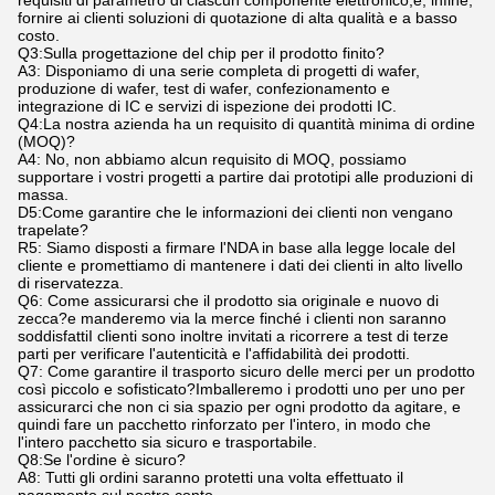
fornire ai clienti soluzioni di quotazione di alta qualità e a basso
costo.
Q3:Sulla progettazione del chip per il prodotto finito?
A3: Disponiamo di una serie completa di progetti di wafer,
produzione di wafer, test di wafer, confezionamento e
integrazione di IC e servizi di ispezione dei prodotti IC.
Q4:La nostra azienda ha un requisito di quantità minima di ordine
(MOQ)?
A4: No, non abbiamo alcun requisito di MOQ, possiamo
supportare i vostri progetti a partire dai prototipi alle produzioni di
massa.
D5:Come garantire che le informazioni dei clienti non vengano
trapelate?
R5: Siamo disposti a firmare l'NDA in base alla legge locale del
cliente e promettiamo di mantenere i dati dei clienti in alto livello
di riservatezza.
Q6: Come assicurarsi che il prodotto sia originale e nuovo di
zecca?e manderemo via la merce finché i clienti non saranno
soddisfattiI clienti sono inoltre invitati a ricorrere a test di terze
parti per verificare l'autenticità e l'affidabilità dei prodotti.
Q7: Come garantire il trasporto sicuro delle merci per un prodotto
così piccolo e sofisticato?Imballeremo i prodotti uno per uno per
assicurarci che non ci sia spazio per ogni prodotto da agitare, e
quindi fare un pacchetto rinforzato per l'intero, in modo che
l'intero pacchetto sia sicuro e trasportabile.
Q8:Se l'ordine è sicuro?
A8: Tutti gli ordini saranno protetti una volta effettuato il
pagamento sul nostro conto.