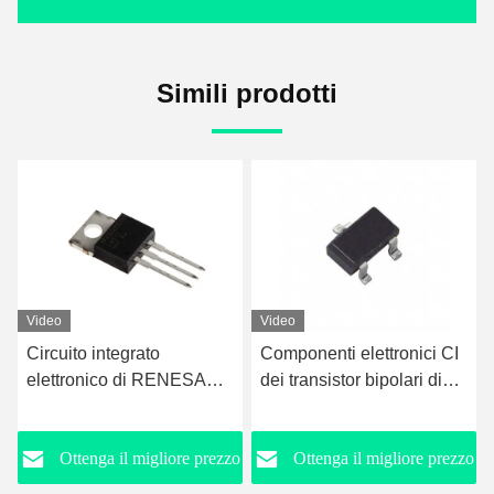
Simili prodotti
Video
Video
Componenti elettronici CI
CR08AS-12A-T14 #B10
dei transistor bipolari di
RENESAS IC Chips
2SC1009A RENESAS IC
Surface Mount TO-243AA
o
Ottenga il migliore prezzo
Ottenga il migliore prezzo