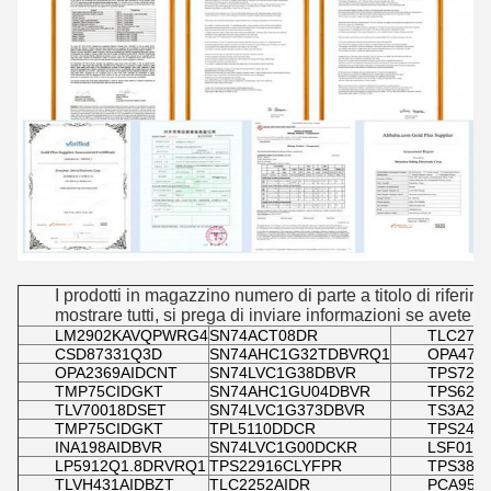
I prodotti in magazzino numero di parte a titolo di riferim
mostrare tutti, si prega di inviare informazioni se avete 
LM2902KAVQPWRG4
SN74ACT08DR
TLC274
CSD87331Q3D
SN74AHC1G32TDBVRQ1
OPA472
OPA2369AIDCNT
SN74LVC1G38DBVR
TPS727
TMP75CIDGKT
SN74AHC1GU04DBVR
TPS627
TLV70018DSET
SN74LVC1G373DBVR
TS3A24
TMP75CIDGKT
TPL5110DDCR
TPS242
INA198AIDBVR
SN74LVC1G00DCKR
LSF010
LP5912Q1.8DRVRQ1
TPS22916CLYFPR
TPS380
TLVH431AIDBZT
TLC2252AIDR
PCA955