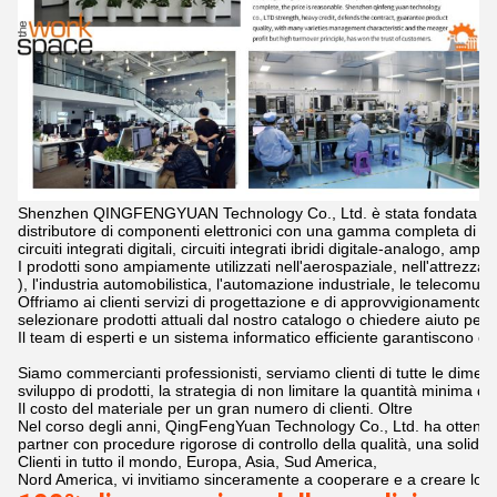
Shenzhen QINGFENGYUAN Technology Co., Ltd. è stata fondata nel
distributore di componenti elettronici con una gamma completa di prod
circuiti integrati digitali, circuiti integrati ibridi digitale-analogo, amp
I prodotti sono ampiamente utilizzati nell'aerospaziale, nell'attrezzatu
), l'industria automobilistica, l'automazione industriale, le telecomuni
Offriamo ai clienti servizi di progettazione e di approvvigionamento di pr
selezionare prodotti attuali dal nostro catalogo o chiedere aiuto per l
Il team di esperti e un sistema informatico efficiente garantiscono c
Siamo commercianti professionisti, serviamo clienti di tutte le dimensi
sviluppo di prodotti, la strategia di non limitare la quantità minima di 
Il costo del materiale per un gran numero di clienti. Oltre 

Nel corso degli anni, QingFengYuan Technology Co., Ltd. ha ottenuto 
partner con procedure rigorose di controllo della qualità, una solida g
Clienti in tutto il mondo, Europa, Asia, Sud America, 

Nord America, vi invitiamo sinceramente a cooperare e a creare lo s