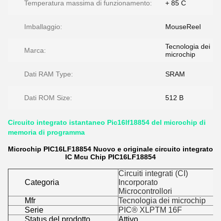
Temperatura massima di funzionamento:
+ 85 C
Imballaggio:
MouseReel
Tecnologia dei
Marca:
microchip
Dati RAM Type:
SRAM
Dati ROM Size:
512 B
Circuito integrato istantaneo Pic16lf18854 del microchip di
memoria di programma
Microchip PIC16LF18854 Nuovo e originale circuito integrato
IC Mcu Chip PIC16LF18854
Circuiti integrati (CI)
Categoria
Incorporato
Microcontrollori
Mfr
Tecnologia dei microchip
Serie
PIC® XLPTM 16F
Status del prodotto
Attivo