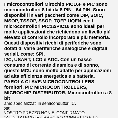
I microcontrollori Mirochip PIC16F e PIC sono
microcontrollori 8 bit da 8 PIN - 64 PIN. Sono
disponibili in vari pacchetti come DIP, SOIC,
MSOP, TSSOP, SSOP, TQFP UQFN ecc.I
microcontrollori PIC12/PIC16 sono ideali per
molte applicazioni che richiedono un livello più
elevato di controllo incorporato e più memoria.
Questi dispositivi ricchi di periferiche sono
dotati di varie periferiche analogiche e digitali
seriali, come: SPI,
I2C, USART, LCD e ADC. Con un basso
consumo di corrente dinamica e di sonno,
queste MCU sono molto adatte per applicazioni
ad alta efficienza energetica e a batteria.
PAROLA CLAVE:MICROCONTROLLERS
fornitori, PIC MICROCONTROLLERS,
MICROCHIP DISTRIBUTOR, Microcontrollori a 8
bit
Siamo specializzati in semiconduttori IC.
Nota:
Il NOSTRO PREZZO NON E' CONFIRMATO,
CONTATTATECI per il PRECISO CORRETTO E LA