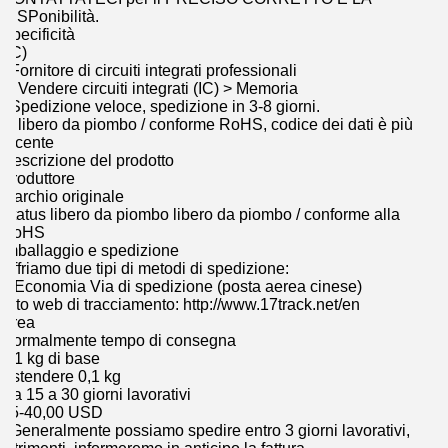
DISPonibilità.
Specificità
(IC)
1Fornitore di circuiti integrati professionali
2. Vendere circuiti integrati (IC) > Memoria
3Spedizione veloce, spedizione in 3-8 giorni.
4. libero da piombo / conforme RoHS, codice dei dati è più
recente
Descrizione del prodotto
Produttore
Marchio originale
Status libero da piombo libero da piombo / conforme alla
RoHS
Imballaggio e spedizione
Offriamo due tipi di metodi di spedizione:
1.Economia Via di spedizione (posta aerea cinese)
Sito web di tracciamento: http://www.17track.net/en
Area
Normalmente tempo di consegna
0.1 kg di base
Estendere 0,1 kg
Da 15 a 30 giorni lavorativi
25-40,00 USD
1Generalmente possiamo spedire entro 3 giorni lavorativi,