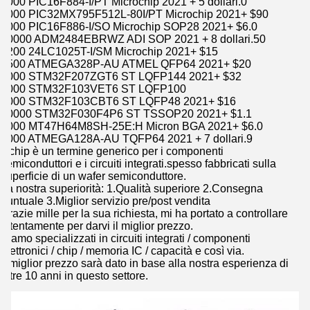
5000 PIC16F884-I/PT Microchip 2021 + 5 dollari.0
1000 PIC32MX795F512L-80I/PT Microchip 2021+ $90
5000 PIC16F886-I/SO Microchip SOP28 2021+ $6.0
10000 ADM2484EBRWZ ADI SOP 2021 + 8 dollari.50
4200 24LC1025T-I/SM Microchip 2021+ $15
7500 ATMEGA328P-AU ATMEL QFP64 2021+ $20
5000 STM32F207ZGT6 ST LQFP144 2021+ $32
5000 STM32F103VET6 ST LQFP100
5000 STM32F103CBT6 ST LQFP48 2021+ $16
10000 STM32F030F4P6 ST TSSOP20 2021+ $1.1
5000 MT47H64M8SH-25E:H Micron BGA 2021+ $6.0
5000 ATMEGA128A-AU TQFP64 2021 + 7 dollari.9
Il chip è un termine generico per i componenti
semiconduttori e i circuiti integrati.spesso fabbricati sulla
superficie di un wafer semiconduttore.
La nostra superiorità: 1.Qualità superiore 2.Consegna
puntuale 3.Miglior servizio pre/post vendita
Grazie mille per la sua richiesta, mi ha portato a controllare
attentamente per darvi il miglior prezzo.
Siamo specializzati in circuiti integrati / componenti
elettronici / chip / memoria IC / capacità e così via.
Il miglior prezzo sarà dato in base alla nostra esperienza di
oltre 10 anni in questo settore.