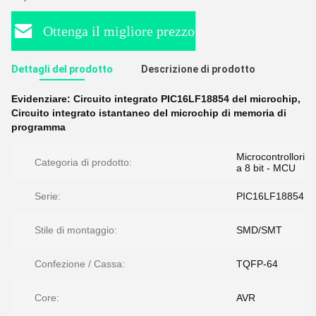
Ottenga il migliore prezzo
Dettagli del prodotto
Descrizione di prodotto
Evidenziare:
Circuito integrato PIC16LF18854 del microchip
,
Circuito integrato istantaneo del microchip di memoria di
programma
Microcontrollori
Categoria di prodotto:
a 8 bit - MCU
Serie:
PIC16LF18854
Stile di montaggio:
SMD/SMT
Confezione / Cassa:
TQFP-64
Core:
AVR