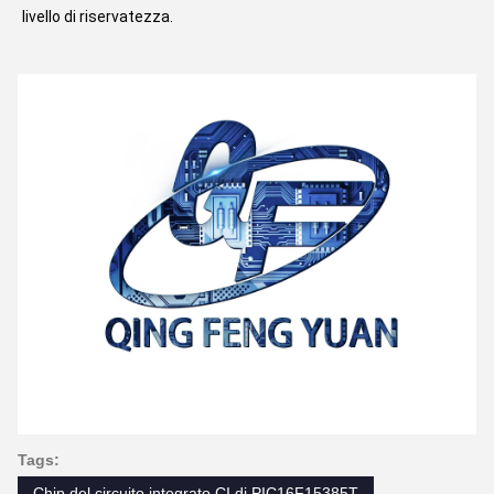
livello di riservatezza.
Tags:
Chip del circuito integrato CI di PIC16F15385T