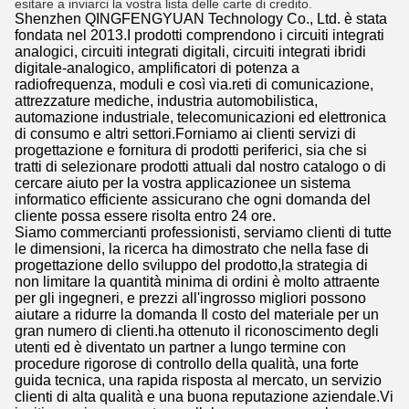
esitare a inviarci la vostra lista delle carte di credito.
Shenzhen QINGFENGYUAN Technology Co., Ltd. è stata
fondata nel 2013.I prodotti comprendono i circuiti integrati
analogici, circuiti integrati digitali, circuiti integrati ibridi
digitale-analogico, amplificatori di potenza a
radiofrequenza, moduli e così via.reti di comunicazione,
attrezzature mediche, industria automobilistica,
automazione industriale, telecomunicazioni ed elettronica
di consumo e altri settori.Forniamo ai clienti servizi di
progettazione e fornitura di prodotti periferici, sia che si
tratti di selezionare prodotti attuali dal nostro catalogo o di
cercare aiuto per la vostra applicazionee un sistema
informatico efficiente assicurano che ogni domanda del
cliente possa essere risolta entro 24 ore.
Siamo commercianti professionisti, serviamo clienti di tutte
le dimensioni, la ricerca ha dimostrato che nella fase di
progettazione dello sviluppo del prodotto,la strategia di
non limitare la quantità minima di ordini è molto attraente
per gli ingegneri, e prezzi all'ingrosso migliori possono
aiutare a ridurre la domanda Il costo del materiale per un
gran numero di clienti.ha ottenuto il riconoscimento degli
utenti ed è diventato un partner a lungo termine con
procedure rigorose di controllo della qualità, una forte
guida tecnica, una rapida risposta al mercato, un servizio
clienti di alta qualità e una buona reputazione aziendale.Vi