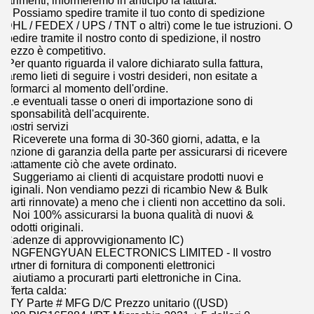
altrimenti, informeremo in anticipo la fattura.
2. Possiamo spedire tramite il tuo conto di spedizione
(DHL / FEDEX / UPS / TNT o altri) come le tue istruzioni. O
spedire tramite il nostro conto di spedizione, il nostro
prezzo è competitivo.
3Per quanto riguarda il valore dichiarato sulla fattura,
saremo lieti di seguire i vostri desideri, non esitate a
informarci al momento dell'ordine.
4Le eventuali tasse o oneri di importazione sono di
responsabilità dell'acquirente.
I nostri servizi
1. Riceverete una forma di 30-360 giorni, adatta, e la
funzione di garanzia della parte per assicurarsi di ricevere
esattamente ciò che avete ordinato.
2. Suggeriamo ai clienti di acquistare prodotti nuovi e
originali. Non vendiamo pezzi di ricambio New & Bulk
(parti rinnovate) a meno che i clienti non accettino da soli.
3. Noi 100% assicurarsi la buona qualità di nuovi &
prodotti originali.
(Cadenze di approvvigionamento IC)
QINGFENGYUAN ELECTRONICS LIMITED - Il vostro
partner di fornitura di componenti elettronici
Ti aiutiamo a procurarti parti elettroniche in Cina.
Offerta calda:
QTY Parte # MFG D/C Prezzo unitario ((USD)