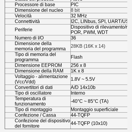
Processore di base
PIC
Dimensione del nucleo
8 bit
Velocità
32 MHz
Connettività
I2C, LINbus, SPI, UART/US
Dispositivo di rilevamento/r
Periferie
POR, PWM, WDT
Numero di I/O
36
Dimensione della
28KB (16K x 14)
memoria del programma
Tipo di memoria del
Flash
programma
Dimensione EEPROM
256 x 8
Dimensione della RAM
1K x 8
Voltaggio - alimentazione
1.8V ~ 5.5V
(Vcc/Vdd)
Convertitori di dati
A/D 14x10b
Tipo di oscillatore
Interno
Temperatura di
-40°C ~ 85°C (TA)
funzionamento
Tipo di montaggio
Montaggio superficiale
Confezione / Cassa
44-TQFP
Confezione del dispositivo
44-TQFP (10x10)
del fornitore