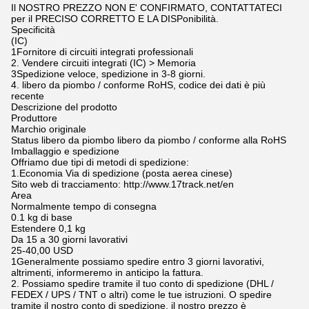
Il NOSTRO PREZZO NON E' CONFIRMATO, CONTATTATECI
per il PRECISO CORRETTO E LA DISPonibilità.
Specificità
(IC)
1Fornitore di circuiti integrati professionali
2. Vendere circuiti integrati (IC) > Memoria
3Spedizione veloce, spedizione in 3-8 giorni.
4. libero da piombo / conforme RoHS, codice dei dati è più
recente
Descrizione del prodotto
Produttore
Marchio originale
Status libero da piombo libero da piombo / conforme alla RoHS
Imballaggio e spedizione
Offriamo due tipi di metodi di spedizione:
1.Economia Via di spedizione (posta aerea cinese)
Sito web di tracciamento: http://www.17track.net/en
Area
Normalmente tempo di consegna
0.1 kg di base
Estendere 0,1 kg
Da 15 a 30 giorni lavorativi
25-40,00 USD
1Generalmente possiamo spedire entro 3 giorni lavorativi,
altrimenti, informeremo in anticipo la fattura.
2. Possiamo spedire tramite il tuo conto di spedizione (DHL /
FEDEX / UPS / TNT o altri) come le tue istruzioni. O spedire
tramite il nostro conto di spedizione, il nostro prezzo è