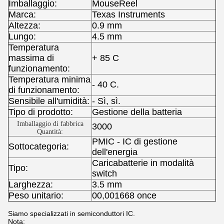
Imballaggio:
MouseReel
Marca:
Texas Instruments
Altezza:
0.9 mm
Lungo:
4.5 mm
Temperatura
massima di
+ 85 C
funzionamento:
Temperatura minima
- 40 C.
di funzionamento:
Sensibile all'umidità:
- Sì, sì.
Tipo di prodotto:
Gestione della batteria
Imballaggio di fabbrica
3000
Quantità:
PMIC - IC di gestione
Sottocategoria:
dell'energia
Caricabatterie in modalità
Tipo:
switch
Larghezza:
3.5 mm
Peso unitario:
00,001668 once
Siamo specializzati in semiconduttori IC.
Nota: