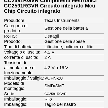
CC2591RGVR Componenti elettronici
CC2591RGVR Circuito integrato Mcu
Chip Circuito integrato
Produttore:
Texas Instruments
Categoria di
Gestione della batteria
prodotto:
RoHS:
Dettagli
Prodotto:
Gestione delle spese
Tipo di batteria:
Litio-ione, polimero di litio
Voltaggio di uscita:
4.2 V
corrente di uscita:
2 A
Tensione di
alimentazione di
4.3 V a 16 V
funzionamento:
Imballaggio / Valigia:
VQFN-20
Modello di
SMD/SMT
montaggio:
Serie:
CC2591RGVR
Imballaggio:
Rilo
Imballaggio:
Taglio del nastro