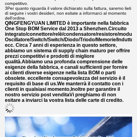
competitivo.
3Per quanto riguarda il valore dichiarato sulla fattura, saremo lieti
di seguire i vostri desideri, non esitate a informarci al momento
dell'ordine.
QINGFENGYUAN LIMITED è importante nella fabbrica
One Stop BOM Service dal 2013 a Shenzhen.Circuito
integrato/connettore/relè/condensatore/resistore/modulo/
Oscillatore/Switch/Switch/Diodo/Triodo/Memorie/Induttor
ecc. Circa 7 anni di esperienza in questo settore,
abbiamo un sistema di supply chain maturo per offrire
prezzi competitivi e prodotti di migliore
qualità.Abbiamo una profonda comprensione delle
esigenze della fabbrica, e canali sufficienti per fornire
ai clienti diverse esigenze nella lista BOM o parti
obsolete. eccellente consapevolezza del servizio è il
requisito di base di us.We manterrà il contatto con i
clienti in qualsiasi momento,Inoltre per garantire il
nostro servizio post venditaVi preghiamo di non
esitare a inviarci la vostra lista delle carte di credito.