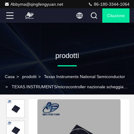
Abbyma@qingfengyuan.net
86-180-3344-1064
Citazione
prodotti
Casa
>
prodotti
>
Texas Instruments National Semiconductor
>
TEXAS INSTRUMENTS/microcontroller nazionale scheggia
CC2591RGVR