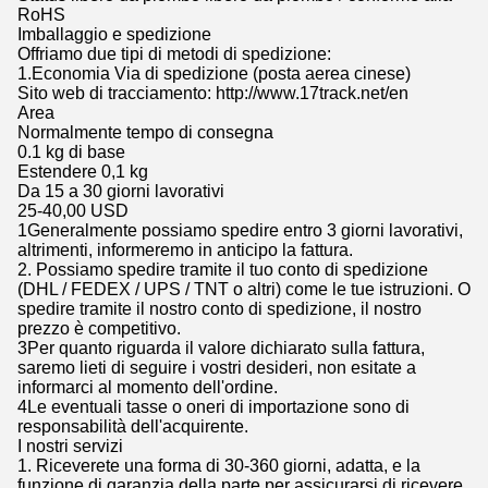
RoHS
Imballaggio e spedizione
Offriamo due tipi di metodi di spedizione:
1.Economia Via di spedizione (posta aerea cinese)
Sito web di tracciamento: http://www.17track.net/en
Area
Normalmente tempo di consegna
0.1 kg di base
Estendere 0,1 kg
Da 15 a 30 giorni lavorativi
25-40,00 USD
1Generalmente possiamo spedire entro 3 giorni lavorativi,
altrimenti, informeremo in anticipo la fattura.
2. Possiamo spedire tramite il tuo conto di spedizione
(DHL / FEDEX / UPS / TNT o altri) come le tue istruzioni. O
spedire tramite il nostro conto di spedizione, il nostro
prezzo è competitivo.
3Per quanto riguarda il valore dichiarato sulla fattura,
saremo lieti di seguire i vostri desideri, non esitate a
informarci al momento dell'ordine.
4Le eventuali tasse o oneri di importazione sono di
responsabilità dell'acquirente.
I nostri servizi
1. Riceverete una forma di 30-360 giorni, adatta, e la
funzione di garanzia della parte per assicurarsi di ricevere