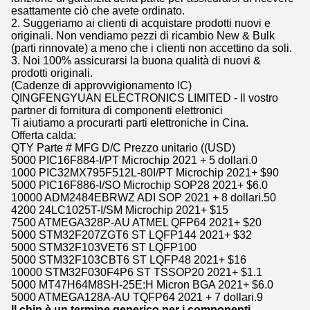
esattamente ciò che avete ordinato.
2. Suggeriamo ai clienti di acquistare prodotti nuovi e
originali. Non vendiamo pezzi di ricambio New & Bulk
(parti rinnovate) a meno che i clienti non accettino da soli.
3. Noi 100% assicurarsi la buona qualità di nuovi &
prodotti originali.
(Cadenze di approvvigionamento IC)
QINGFENGYUAN ELECTRONICS LIMITED - Il vostro
partner di fornitura di componenti elettronici
Ti aiutiamo a procurarti parti elettroniche in Cina.
Offerta calda:
QTY Parte # MFG D/C Prezzo unitario ((USD)
5000 PIC16F884-I/PT Microchip 2021 + 5 dollari.0
1000 PIC32MX795F512L-80I/PT Microchip 2021+ $90
5000 PIC16F886-I/SO Microchip SOP28 2021+ $6.0
10000 ADM2484EBRWZ ADI SOP 2021 + 8 dollari.50
4200 24LC1025T-I/SM Microchip 2021+ $15
7500 ATMEGA328P-AU ATMEL QFP64 2021+ $20
5000 STM32F207ZGT6 ST LQFP144 2021+ $32
5000 STM32F103VET6 ST LQFP100
5000 STM32F103CBT6 ST LQFP48 2021+ $16
10000 STM32F030F4P6 ST TSSOP20 2021+ $1.1
5000 MT47H64M8SH-25E:H Micron BGA 2021+ $6.0
5000 ATMEGA128A-AU TQFP64 2021 + 7 dollari.9
Il chip è un termine generico per i componenti