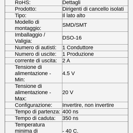
RoHS:
Dettagli
Prodotto:
Dirigenti di cancello isolati
Tipo:
Il lato alto
Modello di
SMD/SMT
montaggio:
Imballaggio /
DSO-16
Valigia:
Numero di autisti:
1 Conduttore
Numero di uscite:
1 Produzione
corrente di uscita:
2 A
Tensione di
alimentazione -
4.5 V
Min:
Tensione di
alimentazione -
20 V
Max:
Configurazione:
Invertire, non invertire
Tempo di partenza:
400 ns
Tempo di caduta:
350 ns
Temperatura
minima di
- 40 C.