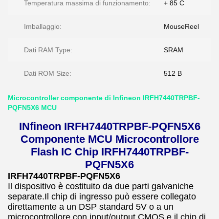
Temperatura massima di funzionamento:
+ 85 C
Imballaggio:
MouseReel
Dati RAM Type:
SRAM
Dati ROM Size:
512 B
Microcontroller componente di Infineon IRFH7440TRPBF-
PQFN5X6 MCU
INfineon IRFH7440TRPBF-PQFN5X6
Componente MCU Microcontrollore
Flash IC Chip IRFH7440TRPBF-
PQFN5X6
IRFH7440TRPBF-PQFN5X6
Il dispositivo è costituito da due parti galvaniche
separate.Il chip di ingresso può essere collegato
direttamente a un DSP standard 5V o a un
microcontrollore con input/output CMOS e il chip di