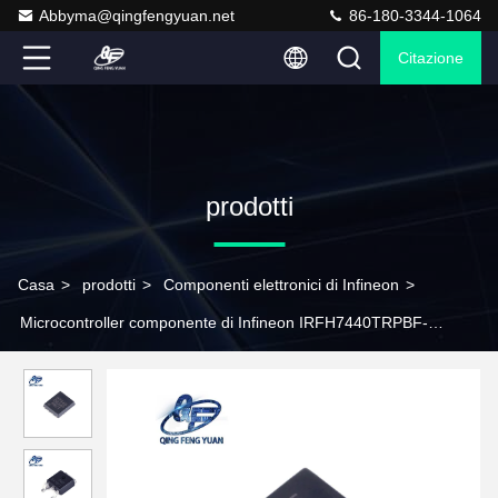
Abbyma@qingfengyuan.net
86-180-3344-1064
Citazione
prodotti
Casa
>
prodotti
>
Componenti elettronici di Infineon
>
Microcontroller componente di Infineon IRFH7440TRPBF-
PQFN5X6 MCU