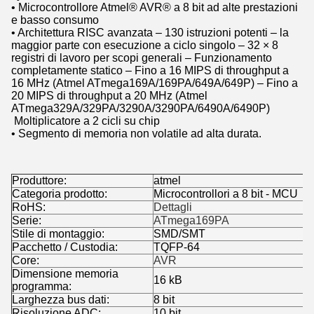
• Microcontrollore Atmel® AVR® a 8 bit ad alte prestazioni
e basso consumo
• Architettura RISC avanzata – 130 istruzioni potenti – la
maggior parte con esecuzione a ciclo singolo – 32 × 8
registri di lavoro per scopi generali – Funzionamento
completamente statico – Fino a 16 MIPS di throughput a
16 MHz (Atmel ATmega169A/169PA/649A/649P) – Fino a
20 MIPS di throughput a 20 MHz (Atmel
ATmega329A/329PA/3290A/3290PA/6490A/6490P)
Moltiplicatore a 2 cicli su chip
• Segmento di memoria non volatile ad alta durata.
Produttore:
atmel
Categoria prodotto:
Microcontrollori a 8 bit - MCU
RoHS:
Dettagli
Serie:
ATmega169PA
Stile di montaggio:
SMD/SMT
Pacchetto / Custodia:
TQFP-64
Core:
AVR
Dimensione memoria
16 kB
programma:
Larghezza bus dati:
8 bit
Risoluzione ADC:
10 bit