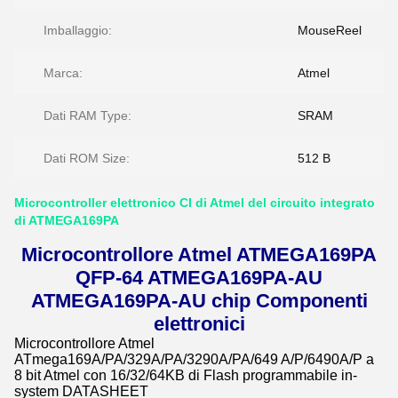
Imballaggio:
MouseReel
Marca:
Atmel
Dati RAM Type:
SRAM
Dati ROM Size:
512 B
Microcontroller elettronico CI di Atmel del circuito integrato
di ATMEGA169PA
Microcontrollore Atmel ATMEGA169PA
QFP-64 ATMEGA169PA-AU
ATMEGA169PA-AU chip Componenti
elettronici
Microcontrollore Atmel
ATmega169A/PA/329A/PA/3290A/PA/649 A/P/6490A/P a
8 bit Atmel con 16/32/64KB di Flash programmabile in-
system DATASHEET