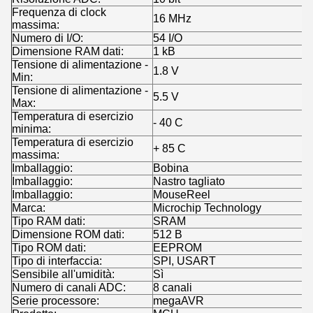
Frequenza di clock
16 MHz
massima:
Numero di I/O:
54 I/O
Dimensione RAM dati:
1 kB
Tensione di alimentazione -
1.8 V
Min:
Tensione di alimentazione -
5.5 V
Max:
Temperatura di esercizio
- 40 C
minima:
Temperatura di esercizio
+ 85 C
massima:
Imballaggio:
Bobina
Imballaggio:
Nastro tagliato
Imballaggio:
MouseReel
Marca:
Microchip Technology
Tipo RAM dati:
SRAM
Dimensione ROM dati:
512 B
Tipo ROM dati:
EEPROM
Tipo di interfaccia:
SPI, USART
Sensibile all'umidità:
Sì
Numero di canali ADC:
8 canali
Serie processore:
megaAVR