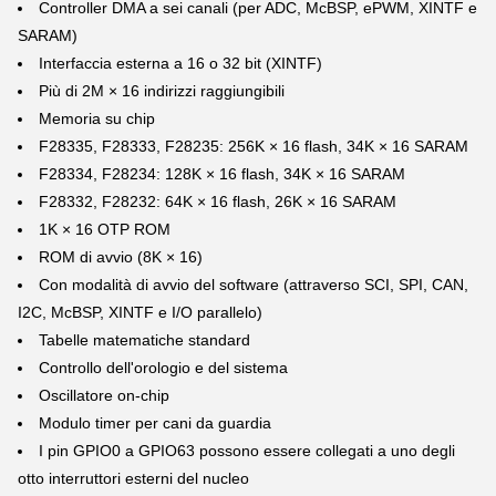
Controller DMA a sei canali (per ADC, McBSP, ePWM, XINTF e
SARAM)
Interfaccia esterna a 16 o 32 bit (XINTF)
Più di 2M × 16 indirizzi raggiungibili
Memoria su chip
F28335, F28333, F28235: 256K × 16 flash, 34K × 16 SARAM
F28334, F28234: 128K × 16 flash, 34K × 16 SARAM
F28332, F28232: 64K × 16 flash, 26K × 16 SARAM
1K × 16 OTP ROM
ROM di avvio (8K × 16)
Con modalità di avvio del software (attraverso SCI, SPI, CAN,
I2C, McBSP, XINTF e I/O parallelo)
Tabelle matematiche standard
Controllo dell'orologio e del sistema
Oscillatore on-chip
Modulo timer per cani da guardia
I pin GPIO0 a GPIO63 possono essere collegati a uno degli
otto interruttori esterni del nucleo