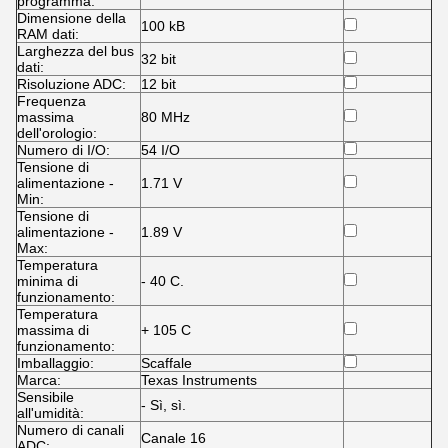
programma:
Dimensione della
100 kB
RAM dati:
Larghezza del bus
32 bit
dati:
Risoluzione ADC:
12 bit
Frequenza
massima
80 MHz
dell'orologio:
Numero di I/O:
54 I/O
Tensione di
alimentazione -
1.71 V
Min:
Tensione di
alimentazione -
1.89 V
Max:
Temperatura
minima di
- 40 C.
funzionamento:
Temperatura
massima di
+ 105 C
funzionamento:
Imballaggio:
Scaffale
Marca:
Texas Instruments
Sensibile
- Sì, sì.
all'umidità:
Numero di canali
Canale 16
ADC: