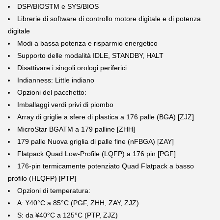
DSP/BIOSTM e SYS/BIOS
Librerie di software di controllo motore digitale e di potenza
digitale
Modi a bassa potenza e risparmio energetico
Supporto delle modalità IDLE, STANDBY, HALT
Disattivare i singoli orologi periferici
Indianness: Little indiano
Opzioni del pacchetto:
Imballaggi verdi privi di piombo
Array di griglie a sfere di plastica a 176 palle (BGA) [ZJZ]
MicroStar BGATM a 179 palline [ZHH]
179 palle Nuova griglia di palle fine (nFBGA) [ZAY]
Flatpack Quad Low-Profile (LQFP) a 176 pin [PGF]
176-pin termicamente potenziato Quad Flatpack a basso
profilo (HLQFP) [PTP]
Opzioni di temperatura:
A: ¥40°C a 85°C (PGF, ZHH, ZAY, ZJZ)
S: da ¥40°C a 125°C (PTP, ZJZ)