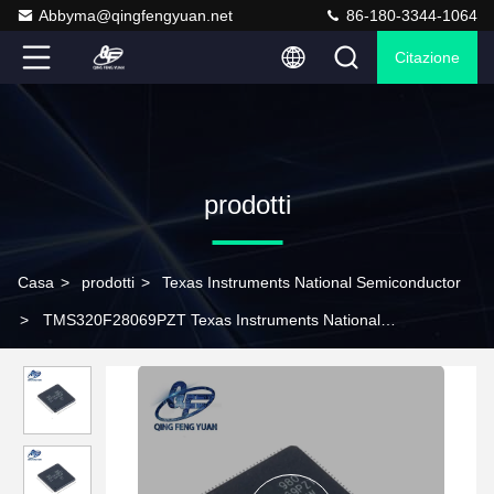
Abbyma@qingfengyuan.net
86-180-3344-1064
Citazione
prodotti
Casa
>
prodotti
>
Texas Instruments National Semiconductor
>
TMS320F28069PZT Texas Instruments National
Semiconductor 32 ha morso MCU