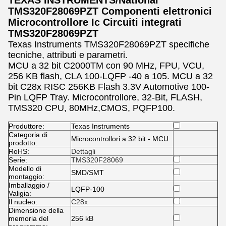
TEXAS INSTRUMENTS/National
TMS320F28069PZT Componenti elettronici
Microcontrollore Ic Circuiti integrati
TMS320F28069PZT
Texas Instruments TMS320F28069PZT specifiche
tecniche, attributi e parametri.
MCU a 32 bit C2000TM con 90 MHz, FPU, VCU,
256 KB flash, CLA 100-LQFP -40 a 105. MCU a 32
bit C28x RISC 256KB Flash 3.3V Automotive 100-
Pin LQFP Tray. Microcontrollore, 32-Bit, FLASH,
TMS320 CPU, 80MHz,CMOS, PQFP100.
Produttore:
Texas Instruments
Categoria di
Microcontrollori a 32 bit - MCU
prodotto:
RoHS:
Dettagli
Serie:
TMS320F28069
Modello di
SMD/SMT
montaggio:
Imballaggio /
LQFP-100
Valigia:
Il nucleo:
C28x
Dimensione della
memoria del
256 kB