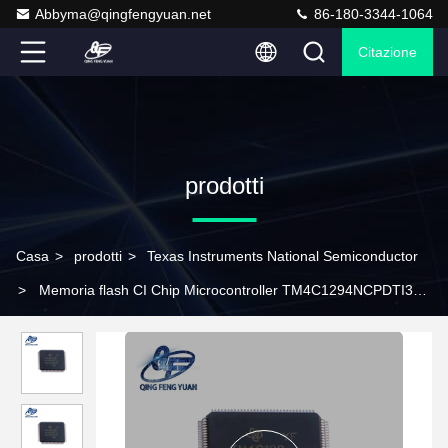
Abbyma@qingfengyuan.net
86-180-3344-1064
Citazione
prodotti
Casa
>
prodotti
>
Texas Instruments National Semiconductor
>
Memoria flash CI Chip Microcontroller TM4C1294NCPDTI3R
di TEXAS INSTRUMENTS