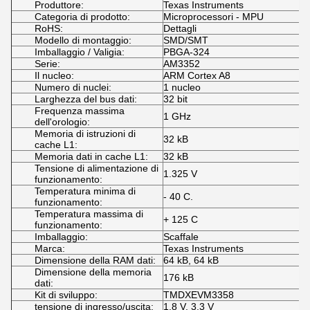
Produttore:
Texas Instruments
Categoria di prodotto:
Microprocessori - MPU
RoHS:
Dettagli
Modello di montaggio:
SMD/SMT
Imballaggio / Valigia:
PBGA-324
Serie:
AM3352
Il nucleo:
ARM Cortex A8
Numero di nuclei:
1 nucleo
Larghezza del bus dati:
32 bit
Frequenza massima
1 GHz
dell'orologio:
Memoria di istruzioni di
32 kB
cache L1:
Memoria dati in cache L1:
32 kB
Tensione di alimentazione di
1.325 V
funzionamento:
Temperatura minima di
- 40 C.
funzionamento:
Temperatura massima di
+ 125 C
funzionamento:
Imballaggio:
Scaffale
Marca:
Texas Instruments
Dimensione della RAM dati:
64 kB, 64 kB
Dimensione della memoria
176 kB
dati:
Kit di sviluppo:
TMDXEVM3358
tensione di ingresso/uscita:
1.8 V, 3.3 V