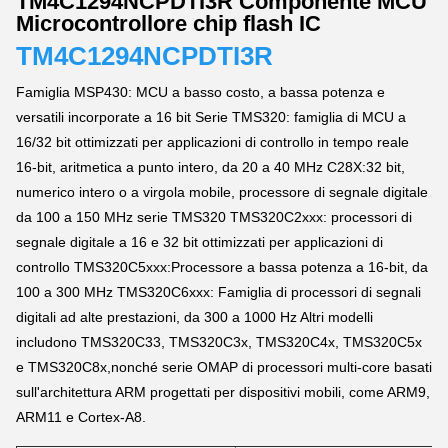
TM4C1294NCPDTI3R Componente MCU
Microcontrollore chip flash IC
TM4C1294NCPDTI3R
Famiglia MSP430: MCU a basso costo, a bassa potenza e
versatili incorporate a 16 bit Serie TMS320: famiglia di MCU a
16/32 bit ottimizzati per applicazioni di controllo in tempo reale
16-bit, aritmetica a punto intero, da 20 a 40 MHz C28X:32 bit,
numerico intero o a virgola mobile, processore di segnale digitale
da 100 a 150 MHz serie TMS320 TMS320C2xxx: processori di
segnale digitale a 16 e 32 bit ottimizzati per applicazioni di
controllo TMS320C5xxx:Processore a bassa potenza a 16-bit, da
100 a 300 MHz TMS320C6xxx: Famiglia di processori di segnali
digitali ad alte prestazioni, da 300 a 1000 Hz Altri modelli
includono TMS320C33, TMS320C3x, TMS320C4x, TMS320C5x
e TMS320C8x,nonché serie OMAP di processori multi-core basati
sull'architettura ARM progettati per dispositivi mobili, come ARM9,
ARM11 e Cortex-A8.